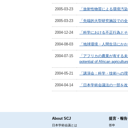
2005-03-23
「放射性物質による環境汚染
2005-03-23
「先端的大型研究施設での全
2004-12-24
「科学における不正行為とそ
2004-08-03
「地球環境・人間生活にかか
2004-07-15
「アフリカの農業が有する未来と
potential of African agricult
2004-05-21
「講演会：科学・技術への理
2004-04-14
「日本学術会議法の一部を改
About SCJ
提言・報告
日本学術会議とは
答申