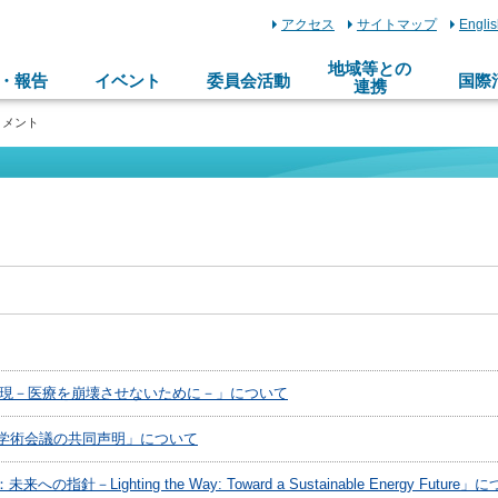
アクセス
サイトマップ
Engli
地域等との
・報告
イベント
委員会活動
国際
連携
コメント
】
現－医療を崩壊させないために－」について
学術会議の共同声明」について
針－Lighting the Way: Toward a Sustainable Energy Future」