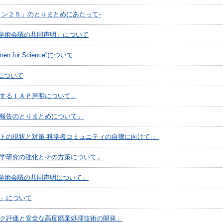
ョン２５」のとりまとめにあたって-
学術会議の共同声明」について
 for Science”について
について
するＩＡＰ声明について」
報告のとりまとめについて」
トの現状と対策-科学者コミュニティの自律に向けて-」
学研究の強化とその方策について」
学術会議の共同声明について」
」について
ク評価と安全な高度廃棄処理技術の開発」