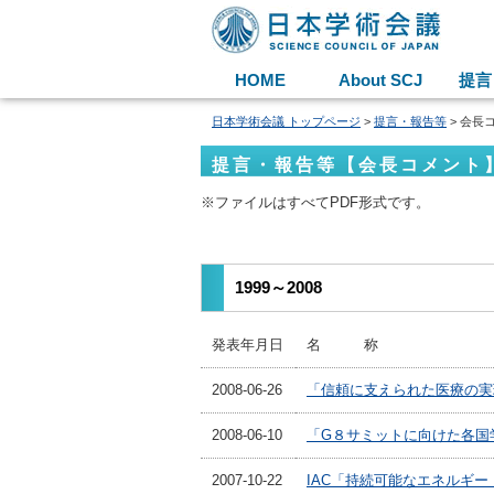
HOME
About SCJ
提言
日本学術会議 トップページ
>
提言・報告等
> 会長
提言・報告等【会長コメント
※ファイルはすべてPDF形式です。
1999～2008
発表年月日
名 称
2008-06-26
「信頼に支えられた医療の実
2008-06-10
「G８サミットに向けた各国
2007-10-22
IAC「持続可能なエネルギー：未来への指