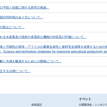
の予防と回復に関する研究の推進」
国共同利用のあり方について」
の防止について」
わる水産業及び漁村の多面的な機能の内容及び評価について」
可能性の実現－アフリカの農業生産性と食料安全保障を改善するための科学技術戦略－”Re
ure : Science and technology strategies for improving agricultural productivi
解と共感を醸成するためにの開催について」
正する法律について」
イベント
会長談話
公開講演会・シンポジ