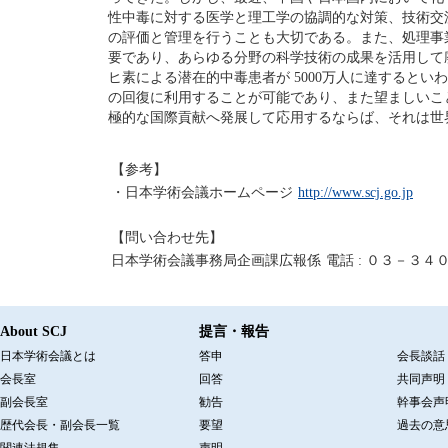
性中毒に対する医学と理工学の協調的な対策、技術交
の評価と管理を行うことも大切である。また、処理事
要であり、あらゆる分野の科学技術の成果を活用して
ヒ素による潜在的中毒患者が 5000万人に達すると
の回復に利用することが可能であり、また望ましいこ
極的な国際貢献へ発展して応用するならば、それは世
【参考】
・日本学術会議ホームページ
http://www.scj.go.jp
【問い合わせ先】
日本学術会議事務局企画課広報係
電話 : ０３－３
About SCJ
提言・報告
日本学術会議とは
答申
会長談話
会長室
回答
共同声明
副会長室
勧告
幹事会声
歴代会長・副会長一覧
要望
過去の意
関連法規集
声明