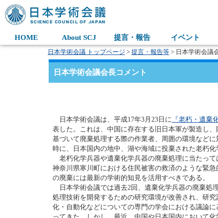
HOME
About SCJ
提言・報告
イベント
日本学術会議 トップページ
>
提言・報告等
> 日本学術会議
日本学術会議会長コメント
日本学術会議は、平成17年3月23日に
『老朽・遺棄
表した。これは、中国に存在する旧日本軍が製造し、
基づいて廃棄処理する際の作業者、周囲の環境などに
時に、日本国内の地中、湖や海域に投棄された老朽
老朽化学兵器や遺棄化学兵器の廃棄処理に当たって
神奈川県寒川町における住民被害の救済のような緊急
の廃棄には最新の学術的知見を活用すべきである。
日本学術会議では過去2回、遺棄化学兵器の廃棄処理
処理技術を開発するための研究環境が改善され、研究
化・自動化などについての専門の学会における議論に
ってきた。しかし、最近、中国や日本国内において化