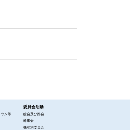
委員会活動
ジウム等
総会及び部会
幹事会
機能別委員会