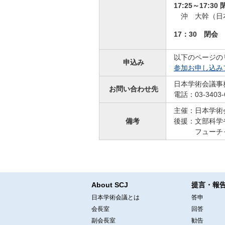
17:25～17:30
沖 大幹（日
17：30 閉会
以下のページの
申込み
参加お申し込み
日本学術会議事
お問い合わせ先
電話：03-3403-
主催：日本学術
備考
後援：文部科学省、
フューチャー
About SCJ
提言・報
日本学術会議とは
答申
会長室
回答
副会長室
勧告