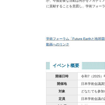
か、今後必要な活動は何かをアカデミア
に貢献することを意図し、学術フォー
学術フォーラム「Future Earth
動画へのリンク
イベント概要
開催日時
令和7（2025）
開催地
日本学術会議講堂
対象
どなたでも参加
定員
日本学術会議の