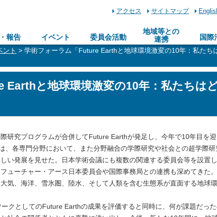
アクセス
サイトマップ
Englis
地域等との
・報告
イベント
委員会活動
国際
連携
ベント
> 学術フォーラム「Future Earthと地球環境激変の10年：
re Earthと地球環境激変の10年：私た
プログラムが合併してFuture Earthが発足し、今年で10年目を
連の研究は、各専門分野において、また分野融合の学際研究や社会との超学際
ましい発展を見せた。日本学術会議にも複数の関連する委員会等を設置
、フューチャー・アース日本委員会や国際事務局との連携も深めてきた
、大気、海洋、雪氷圏、陸水、そして人類を含む生態系が直面する地球
としてのFuture Earthの成果を評価すると同時に、何が課題だっ