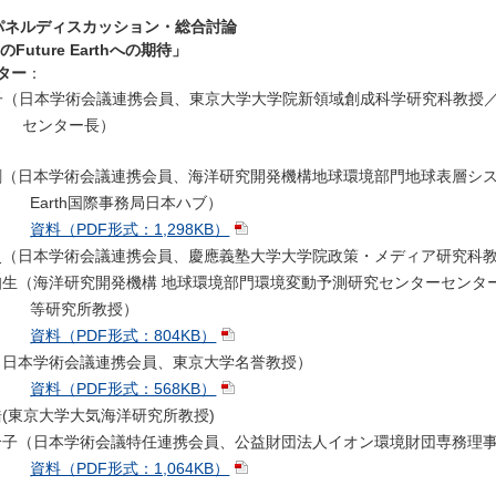
25 パネルディスカッション・総合討論
Future Earthへの期待」
ター
：
子（日本学術会議連携会員、東京大学大学院新領域創成科学研究科教授
センター長）
（日本学術会議連携会員、海洋研究開発機構地球環境部門地球表層システ
Earth国際事務局日本ハブ）
資料（PDF形式：1,298KB）
（日本学術会議連携会員、慶應義塾大学大学院政策・メディア研究科教授／慶
知生（海洋研究開発機構 地球環境部門環境変動予測研究センターセンタ
等研究所教授）
資料（PDF形式：804KB）
（日本学術会議連携会員、東京大学名誉教授）
資料（PDF形式：568KB）
(東京大学大気海洋研究所教授)
合子（日本学術会議特任連携会員、公益財団法人イオン環境財団専務理
資料（PDF形式：1,064KB）