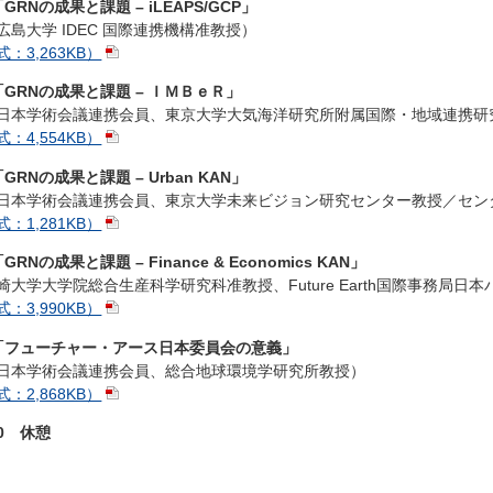
5 「GRNの成果と課題 – iLEAPS/GCP」
島大学 IDEC 国際連携機構准教授）
：3,263KB）
45 「GRNの成果と課題 – ＩＭＢｅＲ」
日本学術会議連携会員、東京大学大気海洋研究所附属国際・地域連携研
：4,554KB）
5 「GRNの成果と課題 – Urban KAN」
日本学術会議連携会員、東京大学未来ビジョン研究センター教授／セン
：1,281KB）
 「GRNの成果と課題 – Finance & Economics KAN」
大学大学院総合生産科学研究科准教授、Future Earth国際事務局日本
：3,990KB）
:15 「フューチャー・アース日本委員会の意義」
日本学術会議連携会員、総合地球環境学研究所教授）
：2,868KB）
30 休憩