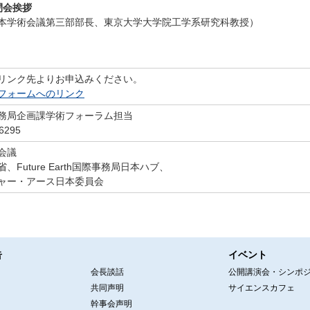
 閉会挨拶
本学術会議第三部部長、東京大学大学院工学系研究科教授）
リンク先よりお申込みください。
フォームへのリンク
務局企画課学術フォーラム担当
6295
会議
Future Earth国際事務局日本ハブ、
・アース日本委員会
告
イベント
会長談話
公開講演会・シンポ
共同声明
サイエンスカフェ
幹事会声明