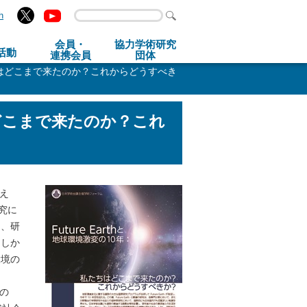
h
会員・
協力学術研究
活動
連携会員
団体
私たちはどこまで来たのか？これからどうすべき
ちはどこまで来たのか？これ
迎え
研究に
し、研
。しか
環境の
たの