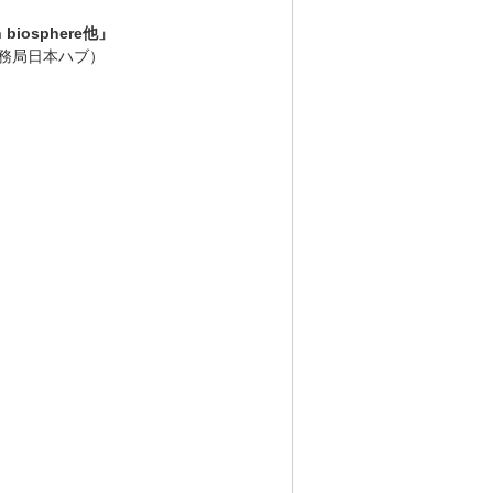
on biosphere他」
際事務局日本ハブ）