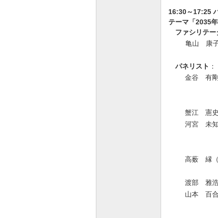
16:30～17:
テーマ「2035年の
ファシリテー
亀山 康
パネリスト
：
金谷 有剛
蟹江 憲史
河宮 未
高薮 縁
渡部 雅浩
山本 百