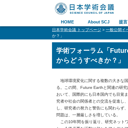
HOME
About SCJ
提言
日本学術会議 トップページ
>
一般公開イ
か？」
学術フォーラム「Futu
からどうすべきか？」
地球環境変化に関する複数の大きな国際研究
る。この間、Future Earthと関
おいて、国際的にも日本国内でも目覚
究者や社会の関係者との交流を促進し
し、研究者の努力と警告にも関わらず
問題は、一層厳しさを増している。
この10年間を振り返り、研究ネットワーク