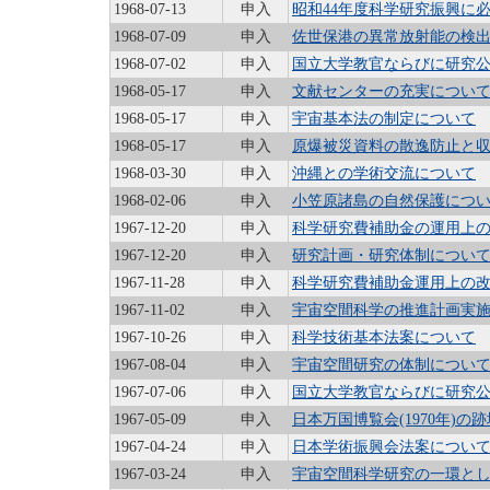
1968-07-13
申入
昭和44年度科学研究振興に
1968-07-09
申入
佐世保港の異常放射能の検
1968-07-02
申入
国立大学教官ならびに研究
1968-05-17
申入
文献センターの充実につい
1968-05-17
申入
宇宙基本法の制定について
1968-05-17
申入
原爆被災資料の散逸防止と
1968-03-30
申入
沖縄との学術交流について
1968-02-06
申入
小笠原諸島の自然保護につ
1967-12-20
申入
科学研究費補助金の運用上
1967-12-20
申入
研究計画・研究体制につい
1967-11-28
申入
科学研究費補助金運用上の改
1967-11-02
申入
宇宙空間科学の推進計画実
1967-10-26
申入
科学技術基本法案について
1967-08-04
申入
宇宙空間研究の体制につい
1967-07-06
申入
国立大学教官ならびに研究
1967-05-09
申入
日本万国博覧会(1970年)の
1967-04-24
申入
日本学術振興会法案につい
1967-03-24
申入
宇宙空間科学研究の一環と