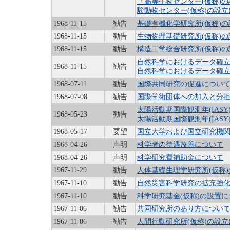
「高等生物センター(仮称)
験動物センター(仮称)の設
1968-11-15
勧告
基礎有機化学研究所(仮称)
1968-11-15
勧告
生物物理基礎研究所(仮称)
1968-11-15
勧告
構造工学総合研究所(仮称)
自然科学におけるデータ確
1968-11-15
勧告
自然科学におけるデータ確
1968-07-11
勧告
国際共同研究の促進につい
1968-07-08
勧告
国際学術団体への加入と分
太陽活動期国際観測年(IAS
1968-05-23
勧告
太陽活動期国際観測年(IAS
1968-05-17
要望
国立大学および国立研究機
1968-04-26
声明
科学者の待遇改善について
1968-04-26
声明
科学研究費補助金について
1967-11-29
勧告
人体基礎生理学研究所(仮称
1967-11-10
勧告
自然災害科学研究の拡充強
1967-11-10
勧告
科学研究基金(仮称)の設置
1967-11-06
勧告
共同研究所のあり方につい
1967-11-06
勧告
人間行動研究所(仮称)の設