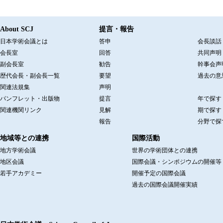
About SCJ
提言・報告
日本学術会議とは
答申
会長談話
会長室
回答
共同声明
副会長室
勧告
幹事会声
歴代会長・副会長一覧
要望
過去の意
関連法規集
声明
パンフレット・出版物
提言
年で探す
関連機関リンク
見解
期で探す
報告
分野で探
地域等との連携
国際活動
地方学術会議
世界の学術団体との連携
地区会議
国際会議・シンポジウムの開催等
若手アカデミー
開催予定の国際会議
過去の国際会議開催実績