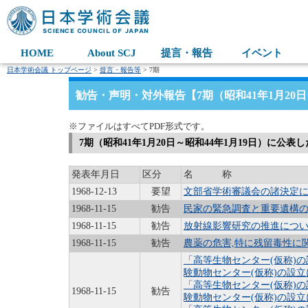
HOME
About SCJ
提言・報告
イベント
日本学術会議 トップページ
>
提言・報告等
> 7期
勧告・声明・対外報告【7期（昭和41年1月20日
※ファイルはすべてPDF形式です。
7期（昭和41年1月20日～昭和44年1月19日）に公
発表年月日
区分
名 称
1968-12-13
要望
文部省学術審議会の諸決定
1968-11-15
勧告
民家の緊急調査と重要遺構
1968-11-15
勧告
放射線影響研究の推進につ
1968-11-15
勧告
農薬の危害,特に残留毒性に
「高等生物センター(仮称)
験動物センター(仮称)の設
「高等生物センター(仮称)
1968-11-15
勧告
験動物センター(仮称)の設