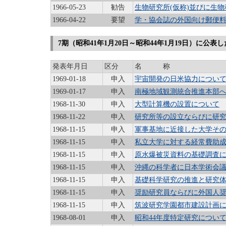
1966-05-23
勧告
生物研究所(仮称)並びに生
1966-04-22
要望
学・協会誌の外国向け郵便
7期（昭和41年1月20日～昭和44年1月19日）に公表
発表年月日
区分
名 称
1969-01-18
申入
宇宙開発の日米協力につい
1969-01-17
申入
南極地域観測統合推進本部
1968-11-30
申入
大型計算機の設置について
1968-11-22
申入
研究所等の設立ならびに研
1968-11-15
申入
軍事基地に近接した大学そ
1968-11-15
申入
私立大学に対する経常費助
1968-11-15
申入
原水爆被災資料の基礎調査
1968-11-15
申入
沖縄の科学者に日本学術会
1968-11-15
申入
基礎科学研究の推進と研究
1968-11-15
申入
奨励研究員ならびに外国人
1968-11-15
申入
筑波研究学園都市建設計画
1968-08-01
申入
昭和44年度特定研究につい