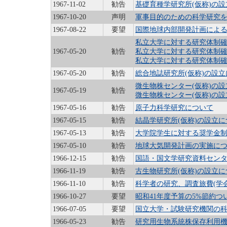
1967-11-02
勧告
基礎育種学研究所(仮称)の
1967-10-20
声明
軍事目的のための科学研究
1967-08-22
要望
国際地球内部開発計画によ
私立大学に対する研究体制確
1967-05-20
勧告
私立大学に対する研究体制確
私立大学に対する研究体制確
1967-05-20
勧告
総合地誌研究所(仮称)の設
微生物株センター(仮称)の設立
1967-05-19
勧告
微生物株センター(仮称)の設立
1967-05-16
勧告
原子力科学研究について
1967-05-15
勧告
結晶学研究所(仮称)の設立
1967-05-13
勧告
大学院学生に対する奨学金
1967-05-10
勧告
地球大気開発計画の実施に
1966-12-15
勧告
国語・国文学研究資料セン
1966-11-19
勧告
古生物研究所(仮称)の設立
1966-11-10
勧告
科学者の研究、調査旅費(学
1966-10-27
要望
昭和41年度予算の5%節約つ
1966-07-05
要望
国立大学・試験研究機関の
1966-05-23
勧告
研究用生物系統株保存利用