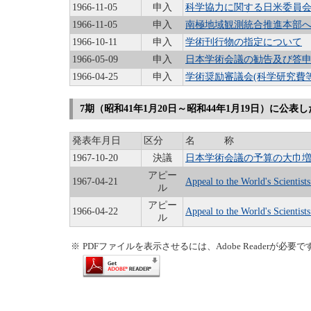
1966-11-05
申入
科学協力に関する日米委員
1966-11-05
申入
南極地域観測統合推進本部
1966-10-11
申入
学術刊行物の指定について
1966-05-09
申入
日本学術会議の勧告及び答
1966-04-25
申入
学術奨励審議会(科学研究費
7期（昭和41年1月20日～昭和44年1月19日）に公
発表年月日
区分
名 称
1967-10-20
決議
日本学術会議の予算の大巾
アピー
1967-04-21
Appeal to the World's Scientis
ル
アピー
1966-04-22
Appeal to the World's Scientist
ル
※
PDFファイルを表示させるには、Adobe Readerが必