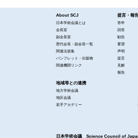
About SCJ
提言・報
日本学術会議とは
答申
会長室
回答
副会長室
勧告
歴代会長・副会長一覧
要望
関連法規集
声明
パンフレット・出版物
提言
関連機関リンク
見解
報告
地域等との連携
地方学術会議
地区会議
若手アカデミー
日本学術会議 Science Council of Japa