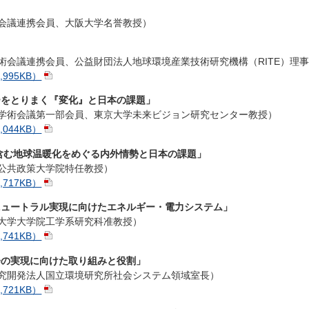
術会議連携会員、大阪大学名誉教授）
学術会議連携会員、公益財団法人地球環境産業技術研究機構（RITE）理
995KB）
ギーをとりまく『変化』と日本の課題」
本学術会議第一部会員、東京大学未来ビジョン研究センター教授）
044KB）
26を含む地球温暖化をめぐる内外情勢と日本の課題」
学公共政策大学院特任教授）
717KB）
ンニュートラル実現に向けたエネルギー・電力システム」
京大学大学院工学系研究科准教授）
741KB）
社会の実現に向けた取り組みと役割」
研究開発法人国立環境研究所社会システム領域室長）
721KB）