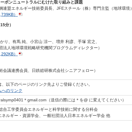
のカーボンニュートラルにむけた取り組みと課題
鉄鋼連盟エネルギー技術委員長、JFEスチール（株）専門主監（地球環境
739KB）
（15分）
ゆかり、有馬 純、小宮山 涼一、増井 利彦、手塚 宏之、
財団法人地球環境戦略研究機関プログラムディレクター）
292KB）
学術会議連携会員、日鉄総研株式会社シニアフェロー）
は、以下のページのリンク先よりご登録ください。
ムへのリンク
tralsymp0401＊gmail.com（送信の際には＊を@ に変えてください）
 総合工学委員会エネルギーと科学技術に関する分科会
エネルギー・資源学会、一般社団法人日本エネルギー学会 他