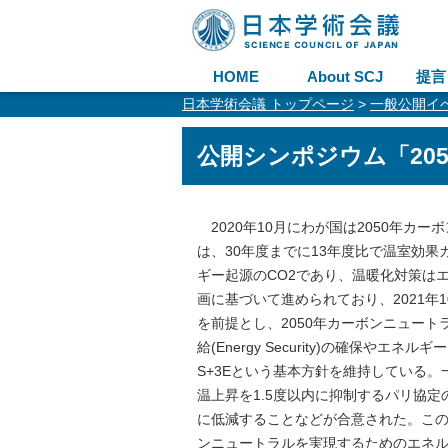
HOME
About SCJ
提言
日本学術会議 トップページ
>
一般公開イ
公開シンポジウム「20
2020年10月にわが国は2050年カ
は、30年度までに13年度比で温室効果
ギー起源のCO2であり、温暖化対策は
画に基づいて進められており、2021年1
を前提とし、2050年カーボンニュートラルなど
給(Energy Security)の確保やエネル
S+3Eという基本方針を維持している。
温上昇を1.5度以内に抑制するパリ協
に低減することなどが合意された。この
ンニュートラルを実現するためのエネ