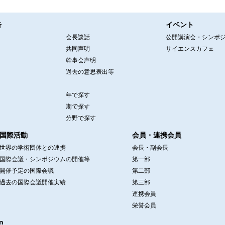
告
イベント
会長談話
公開講演会・シンポ
共同声明
サイエンスカフェ
幹事会声明
過去の意思表出等
年で探す
期で探す
分野で探す
国際活動
会員・連携会員
世界の学術団体との連携
会長・副会長
国際会議・シンポジウムの開催等
第一部
開催予定の国際会議
第二部
過去の国際会議開催実績
第三部
連携会員
栄誉会員
n