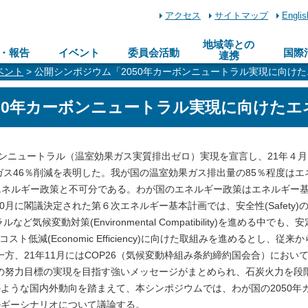
アクセス
サイトマップ
Englis
地域等との
・報告
イベント
委員会活動
国際
連携
ベント
> 公開シンポジウム「2050年カーボンニュートラル実現に向け
50年カーボンニュートラル実現に向けた
ーボンニュートラル（温室効果ガス実質排出ゼロ）実現を宣言し、21年４
ガス46％削減を表明した。我が国の温室効果ガス排出量の85％程度はエ
エネルギー政策と不可分である。わが国のエネルギー政策はエネルギー
0月に閣議決定された第６次エネルギー基本計画では、安全性(Safety)
気候変動対策(Environmental Compatibility)を進める中でも、
ギーコスト低減(Economic Efficiency)に向けた取組みを進めるとし、従来
一方、21年11月にはCOP26（気候変動枠組み条約締約国会合）におい
定の努力目標の実現を目指す強いメッセージがまとめられ、石炭火力を段
ような国内外動向を踏まえて、本シンポジウムでは、わが国の2050年
ルギーシナリオについて議論する。