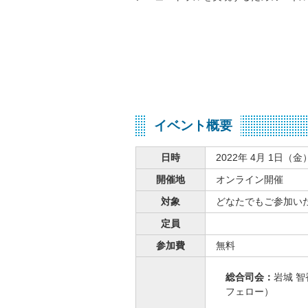
イベント概要
日時
2022年 4月 1日（金）
開催地
オンライン開催
対象
どなたでもご参加い
定員
参加費
無料
総合司会：
岩城 
フェロー）