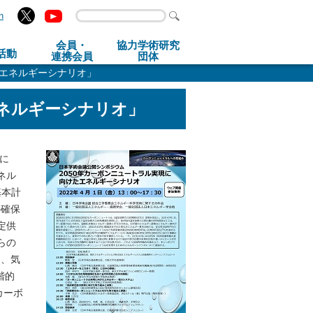
h
会員・
協力学術研究
活動
連携会員
団体
たエネルギーシナリオ」
エネルギーシナリオ」
月に
ネル
基本計
の確保
安定供
からの
て、気
階的
カーボ