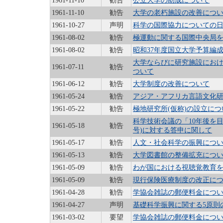
1961-11-10
勧告
公立大学の助成について
1961-11-10
勧告
大学の老朽施設の改善につ
1961-10-27
声明
科学の国際協力についての
1961-08-02
勧告
極運動に関する国際中央局
1961-08-02
勧告
昭和37年度国立大学予算編
大学ならびに研究施設にお
1961-07-11
勧告
ついて
1961-06-12
勧告
大学制度の改善について
1961-05-24
勧告
アジア・アフリカ言語文化
1961-05-22
勧告
極地研究所(仮称)の設立につ
科学技術会議の「10年後を
1961-05-18
勧告
号)に対する答申に関して
1961-05-17
勧告
人文・社会科学の振興につ
1961-05-13
勧告
大学図書館の整備拡充につ
1961-05-09
勧告
わが国における視聴覚教育
1961-05-09
勧告
現行保険医療制度の改正に
1961-04-28
勧告
学協会雑誌の郵便料金につ
1961-04-27
声明
基礎科学振興に関する5原則
1961-03-02
要望
学協会雑誌の郵便料金につ