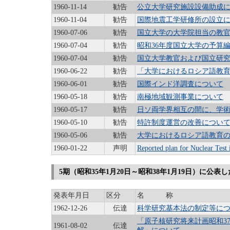
1960-11-14
勧告
公立大学研究施設設備助成
1960-11-04
勧告
国際地震工学研修所の設立
1960-07-06
勧告
国立大学の大学院担当の教
1960-07-04
勧告
昭和36年度国立大学の予算
1960-07-04
勧告
国立大学教官および国立研
1960-06-22
勧告
「大学におけるロシア語教育
1960-06-01
勧告
国際インド洋調査について
1960-05-18
勧告
南極地域観測事業について
1960-05-17
勧告
日ソ両学界相互の間に、学
1960-05-10
勧告
特許制度運営の改善につい
1960-05-06
勧告
大学におけるロシア語教育
1960-01-22
声明
Reported plan for Nuclear Test 
5期（昭和35年1月20日～昭和38年1月19日）に公表
発表年月日
区分
名 称
1962-12-26
伝達
科学研究基本法の制定等に
「原子核研究将来計画昭和3
1961-08-02
伝達