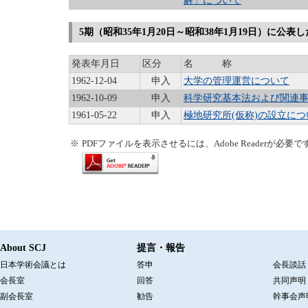
解」について
5期（昭和35年1月20日～昭和38年1月19日）に公表
発表年月日
区分
名 称
1962-12-04
申入
大学の管理運営について
1962-10-09
申入
科学研究基本法および関連
1961-05-22
申入
極地研究所(仮称)の設立につ
※
PDFファイルを表示させるには、Adobe Readerが必
About SCJ
提言・報告
日本学術会議とは
答申
会長談話
会長室
回答
共同声明
副会長室
勧告
幹事会声