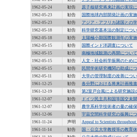
1962-05-24
勧告
原子核研究将来計画の実現
1962-05-23
勧告
国際地球内部開発計画の実
1962-05-23
勧告
アジア・アフリカ諸国との
1962-05-18
勧告
科学研究基本法の制定につ
1962-05-18
勧告
太陽極小期国際観測年の実
1962-05-15
勧告
国際インド洋調査について
1962-05-15
勧告
南極地域観測の再開につい
1962-05-15
勧告
人文・社会科学振興のため
1962-05-15
勧告
民間学術研究機関の助成に
1962-05-11
勧告
大学の管理制度の改善につ
1961-12-25
勧告
各分野における将来計画推
1961-12-19
勧告
第2室戸台風による研究施設
1961-12-07
勧告
ドイツ民主共和国等国交未
1961-12-07
勧告
農学系科学技術者の量の確
1961-12-06
勧告
宇宙空間科学研究の振興に
1961-11-24
声明
Appeal to Scientists throughou
1961-11-14
勧告
国・公立大学教授等の教育