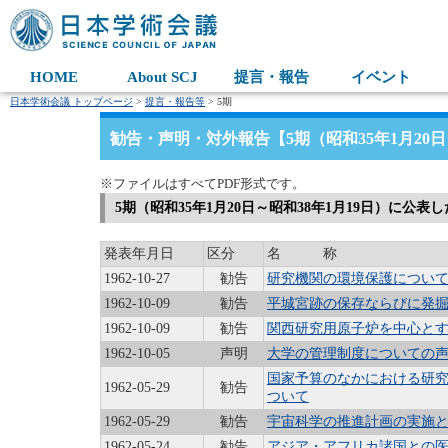
HOME
About SCJ
提言・報告
イベント
日本学術会議 トップページ
>
提言・報告等
> 5期
勧告・声明・対外報告【5期（昭和35年1月20日
※ファイルはすべてPDF形式です。
5期（昭和35年1月20日～昭和38年1月19日）に公
発表年月日
区分
名 称
1962-10-27
勧告
研究機関の環境保護につい
1962-10-09
勧告
平城宮跡の保存ならびに発
1962-10-09
勧告
関西研究用原子炉を中心と
1962-10-05
声明
大学の管理制度についての
国家予算のなかにおける研
1962-05-29
勧告
ついて
1962-05-29
勧告
宇宙科学の推進計画の実施と
1962-05-24
勧告
アジア・アフリカ諸国との