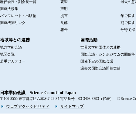
歴代会長・副会長一覧
要望
過去の意
関連法規集
声明
パンフレット・出版物
提言
年で探す
関連機関リンク
見解
期で探す
報告
分野で探
地域等との連携
国際活動
地方学術会議
世界の学術団体との連携
地区会議
国際会議・シンポジウムの開催等
若手アカデミー
開催予定の国際会議
過去の国際会議開催実績
日本学術会議 Science Council of Japan
〒106-8555 東京都港区六本木7-22-34 電話番号 03-3403-3793（代表） © Science Counci
ウェブアクセシビリティ
サイトマップ