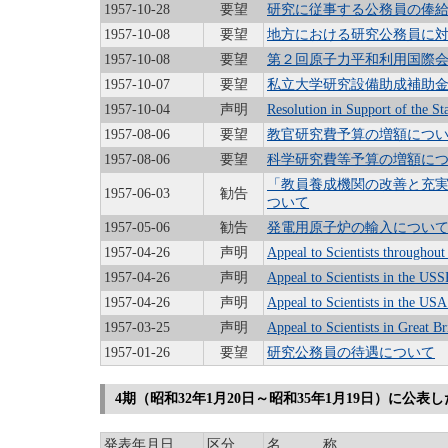
1957-10-28
要望
研究に従事する公務員の俸
1957-10-08
要望
地方における研究公務員に
1957-10-08
要望
第２回原子力平和利用国際
1957-10-07
要望
私立大学研究設備助成補助
1957-10-04
声明
Resolution in Support of the St
1957-08-06
要望
教官研究費予算の増額につ
1957-08-06
要望
科学研究費等予算の増額に
「教員養成機関の改善と充
1957-06-03
勧告
ついて
1957-05-06
勧告
発電用原子炉の輸入につい
1957-04-26
声明
Appeal to Scientists throughou
1957-04-26
声明
Appeal to Scientists in the US
1957-04-26
声明
Appeal to Scientists in the US
1957-03-25
声明
Appeal to Scientists in Great 
1957-01-26
要望
研究公務員の待遇について
4期（昭和32年1月20日～昭和35年1月19日）に公表
発表年月日
区分
名 称