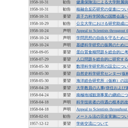
1958-10-31
勧告
健康保険法による大学附属
1958-10-31
勧告
核融合反応研究の促進につ
1958-10-31
要望
原子力科学関係の国際会議
1958-10-29
勧告
公立大学における研究助成
1958-10-24
声明
Appeal to Scientists througout
1958-10-24
声明
学問思想の自由を守るため
1958-10-24
声明
基礎科学研究の振興のため
1958-09-05
要望
蛋白質食糧問題を総合的に
1958-07-29
要望
人口問題を総合的に研究す
1958-05-30
要望
数理科学研究所の設立につ
1958-05-30
要望
自然史科学研究センター(仮
1958-05-30
要望
海洋総合研究所（仮称）の
1958-04-28
要望
大学教員の人事(併任および
1958-04-24
要望
南極地域観測事業の継続に
1958-04-18
声明
科学技術者の待遇の根本的
1958-04-18
声明
Appeal to Scientists throughou
1958-02-01
勧告
メートル法の完全実施につ
1957-12-12
要望
学術交流について