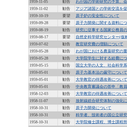
1959-11-05
勧告
わが国の学術研究の予算、
1959-11-02
勧告
アジア諸国との学術交流を
1959-10-19
要望
原子炉の安全性について
1959-09-28
要望
原子力開発に関する資料に
1959-08-19
勧告
研究に従事する国家公務員
1959-08-17
要望
自然史科学研究センター(仮
1959-07-02
勧告
教官研究費の増額について
1959-05-28
勧告
わが国における農薬研究の
1959-05-28
勧告
大学院学生に対する給費に
1959-05-15
勧告
国立大学の人文、社会科学
1959-05-01
勧告
原子力基本法の厳守につい
1959-05-01
勧告
大学教官の待遇改善につい
1959-05-01
勧告
中央教育審議会の答申「教
1958-12-03
勧告
大学教官の待遇改善につい
1958-11-07
勧告
放射線総合研究体制の強化
1958-10-31
勧告
原子力開発について
1958-10-31
勧告
科学者、技術者の国公立研
1958-10-31
勧告
大学院修士課程、博士課程