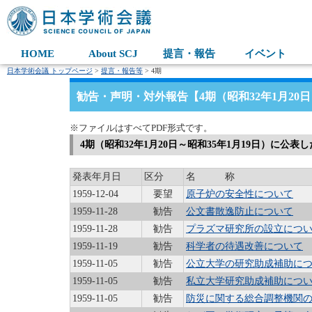
HOME
About SCJ
提言・報告
イベント
日本学術会議 トップページ
>
提言・報告等
> 4期
勧告・声明・対外報告【4期（昭和32年1月20日
※ファイルはすべてPDF形式です。
4期（昭和32年1月20日～昭和35年1月19日）に公
発表年月日
区分
名 称
1959-12-04
要望
原子炉の安全性について
1959-11-28
勧告
公文書散逸防止について
1959-11-28
勧告
プラズマ研究所の設立につ
1959-11-19
勧告
科学者の待遇改善について
1959-11-05
勧告
公立大学の研究助成補助に
1959-11-05
勧告
私立大学研究助成補助につ
1959-11-05
勧告
防災に関する総合調整機関