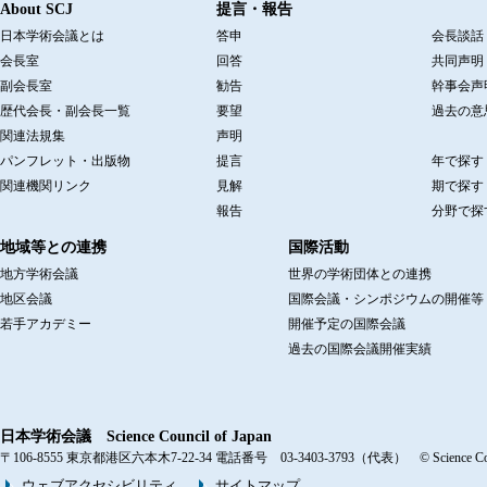
About SCJ
提言・報告
日本学術会議とは
答申
会長談話
会長室
回答
共同声明
副会長室
勧告
幹事会声
歴代会長・副会長一覧
要望
過去の意
関連法規集
声明
パンフレット・出版物
提言
年で探す
関連機関リンク
見解
期で探す
報告
分野で探
地域等との連携
国際活動
地方学術会議
世界の学術団体との連携
地区会議
国際会議・シンポジウムの開催等
若手アカデミー
開催予定の国際会議
過去の国際会議開催実績
日本学術会議 Science Council of Japan
〒106-8555 東京都港区六本木7-22-34 電話番号 03-3403-3793（代表） © Science Counci
ウェブアクセシビリティ
サイトマップ