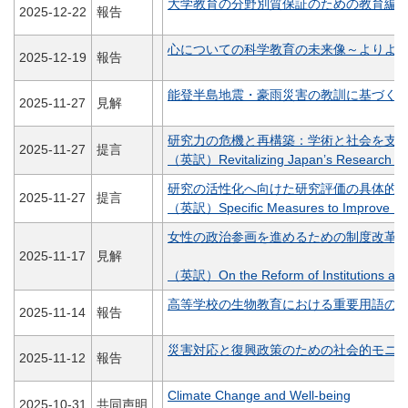
大学教育の分野別質保証のための教育編成
2025-12-22
報告
心についての科学教育の未来像～よりよ
2025-12-19
報告
能登半島地震・豪雨災害の教訓に基づく
2025-11-27
見解
研究力の危機と再構築：学術と社会を支
2025-11-27
提言
（英訳）Revitalizing Japan’s Research Ecos
研究の活性化へ向けた研究評価の具体的
2025-11-27
提言
（英訳）Specific Measures to Improve Rese
女性の政治参画を進めるための制度改革
2025-11-17
見解
（英訳）On the Reform of Institutions and W
高等学校の生物教育における重要用語の選
2025-11-14
報告
災害対応と復興政策のための社会的モニ
2025-11-12
報告
Climate Change and Well-being
2025-10-31
共同声明