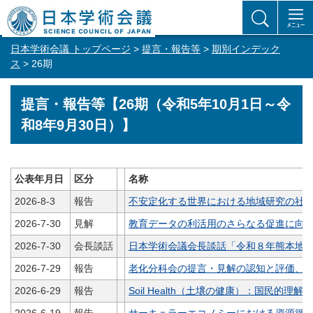
日本学術会議 トップページ
>
提言・報告等
>
期別インデック
ス
> 26期
提言・報告等【26期（令和5年10月1日～令
和8年9月30日）】
公表年月日
区分
名称
2026-8-3
報告
不安定化する世界における地域研究の社
2026-7-30
見解
教育データの利活用のさらなる促進に向
2026-7-30
会長談話
日本学術会議会長談話「令和８年熊本地
2026-7-29
報告
老化分科会の提言・見解の認知と評価、そ
2026-6-29
報告
Soil Health（土壌の健康）：国民的