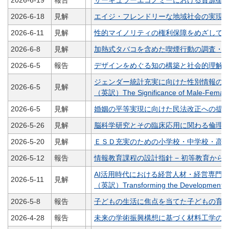
2026-6-19
報告
サーキュラーエコノミーにおける資源循
2026-6-18
見解
エイジ・フレンドリーな地域社会の実現
2026-6-11
見解
性的マイノリティの権利保障をめざして
2026-6-8
見解
加熱式タバコを含めた喫煙行動の調査・
2026-6-5
報告
デザインをめぐる知の構築と社会的理解に
ジェンダー統計充実に向けた性別情報の
2026-6-5
見解
（英訳）The Significance of Male-Female Se
2026-6-5
見解
婚姻の平等実現に向けた民法改正への提
2026-5-26
見解
脳科学研究とその臨床応用に関わる倫理
2026-5-20
見解
ＥＳＤ充実のための小学校・中学校・高
2026-5-12
報告
情報教育課程の設計指針 − 初等教育から
AI活用時代における経営人材・経営専門
2026-5-11
見解
（英訳）Transforming the Development of M
2026-5-8
報告
子どもの生活に焦点を当てた子どもの育
2026-4-28
報告
未来の学術振興構想に基づく材料工学の