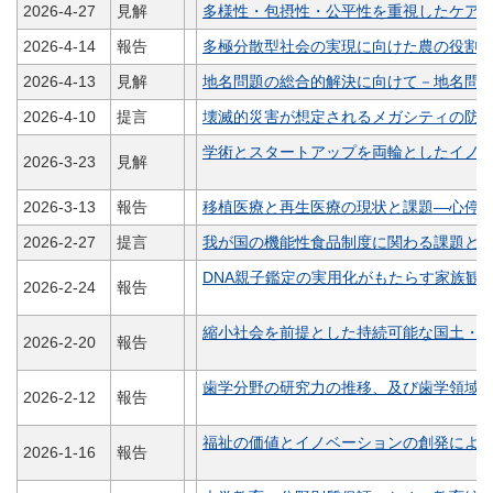
2026-4-27
見解
多様性・包摂性・公平性を重視したケア共同社
2026-4-14
報告
多極分散型社会の実現に向けた農の役割
2026-4-13
見解
地名問題の総合的解決に向けて－地名問
2026-4-10
提言
壊滅的災害が想定されるメガシティの防
学術とスタートアップを両輪としたイノ
2026-3-23
見解
2026-3-13
報告
移植医療と再生医療の現状と課題―心停
2026-2-27
提言
我が国の機能性食品制度に関わる課題と
DNA親子鑑定の実用化がもたらす家族観
2026-2-24
報告
縮小社会を前提とした持続可能な国土・
2026-2-20
報告
歯学分野の研究力の推移、及び歯学領域
2026-2-12
報告
福祉の価値とイノベーションの創発によ
2026-1-16
報告