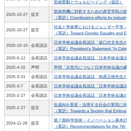
気候変動とウェルビーイング（仮訳）
気候危機に対処するための産官学民の総
2025-10-27
提言
（英訳）Coordinating efforts by industry, go
社会と学術界におけるジェンダー平等・公
2025-10-27
提言
（英訳）Toward Gender Equality and Equity
日本学術会議会長談話「坂口志文先生の
2025-10-10
会長談話
（英訳）President’s Statement “In Celebrat
2025-6-12
会長談話
日本学術会議会長談話「日本学術会議法
2025-4-15
声明
声明「次世代につなぐ日本学術会議の継
2025-3-31
会長談話
日本学術会議会長談話「柏原正樹先生の2
2025-3-7
会長談話
日本学術会議会長談話「日本学術会議法
2025-2-27
会長談話
日本学術会議会長談話「日本学術会議の
生成AIを受容・活用する社会の実現に向
2025-2-27
提言
（英訳）Towards a Society that Embraces a
第７期科学技術・イノベーション基本計
2024-11-28
提言
（英訳）Recommendations for the 7th Scien