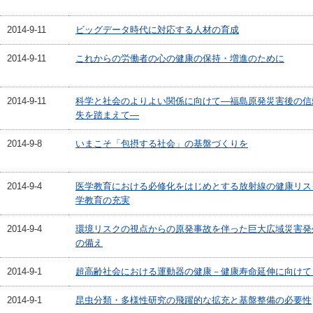
2014-9-11
ビッグデータ時代に対応する人材の育成
2014-9-11
これからの労働者の心の健康の保持・増進のために
2014-9-11
科学と社会のよりよい関係に向けて―福島原発災害後の信
失を踏まえて―
2014-9-8
いまこそ「包摂する社会」の基盤づくりを
2014-9-4
医学教育における必修化をはじめとする放射線の健康リス
学教育の充実
2014-9-4
環境リスクの視点からの原発事故を伴った巨大広域災害発
の備え
2014-9-1
超高齢社会における運動器の健康－健康寿命延伸に向けて
2014-9-1
昆虫分類・多様性研究の飛躍的な拡充と基盤整備の必要性