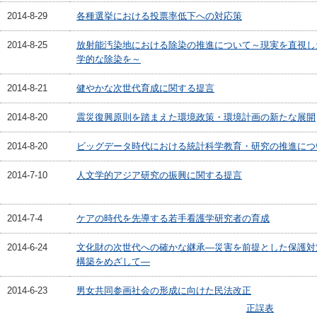
2014-8-29
各種選挙における投票率低下への対応策
2014-8-25
放射能汚染地における除染の推進について～現実を直視し
学的な除染を～
2014-8-21
健やかな次世代育成に関する提言
2014-8-20
震災復興原則を踏まえた環境政策・環境計画の新たな展開
2014-8-20
ビッグデータ時代における統計科学教育・研究の推進につ
2014-7-10
人文学的アジア研究の振興に関する提言
2014-7-4
ケアの時代を先導する若手看護学研究者の育成
2014-6-24
文化財の次世代への確かな継承―災害を前提とした保護対
構築をめざして―
2014-6-23
男女共同参画社会の形成に向けた民法改正
正誤表