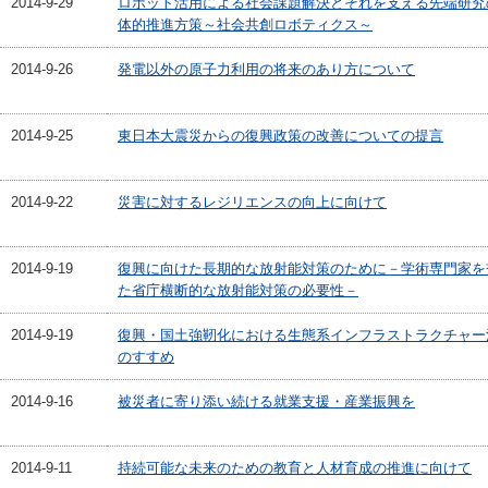
2014-9-29
ロボット活用による社会課題解決とそれを支える先端研究
体的推進方策～社会共創ロボティクス～
2014-9-26
発電以外の原子力利用の将来のあり方について
2014-9-25
東日本大震災からの復興政策の改善についての提言
2014-9-22
災害に対するレジリエンスの向上に向けて
2014-9-19
復興に向けた長期的な放射能対策のために－学術専門家を
た省庁横断的な放射能対策の必要性－
2014-9-19
復興・国土強靭化における生態系インフラストラクチャー
のすすめ
2014-9-16
被災者に寄り添い続ける就業支援・産業振興を
2014-9-11
持続可能な未来のための教育と人材育成の推進に向けて