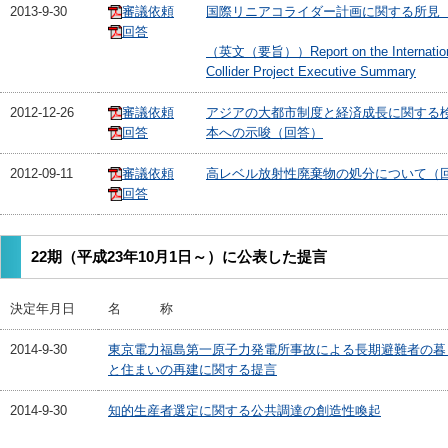
2013-9-30
審議依頼
国際リニアコライダー計画に関する所見
回答
（英文（要旨））Report on the Internationa
Collider Project Executive Summary
2012-12-26
審議依頼
アジアの大都市制度と経済成長に関する
回答
本への示唆（回答）
2012-09-11
審議依頼
高レベル放射性廃棄物の処分について（
回答
22期（平成23年10月1日～）に公表した提言
決定年月日
名 称
2014-9-30
東京電力福島第一原子力発電所事故による長期避難者の暮
と住まいの再建に関する提言
2014-9-30
知的生産者選定に関する公共調達の創造性喚起