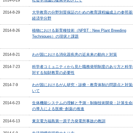
2014-8-29
社会学理論の復興をめざして
2014-8-29
大学教育の分野別質保証のための教育課程編成上の参照
経済学分野
2014-8-26
植物における新育種技術（NPBT : New Plant Breeding
Techniques）の現状と課題
2014-8-21
わが国における消化器疾患の近未来の動向と対策
2014-7-23
科学者コミュニティから見た職務発明制度のあり方と科学
対する知財教育の必要性
2014-7-9
わが国におけるがん研究・診療・教育体制の問題点と対策
いて
2014-6-23
生体機能システムの理解と予測・制御技術開発：計算生命
の導入による医療･創薬の推進
2014-6-13
東京電力福島第一原子力発電所事故の教訓