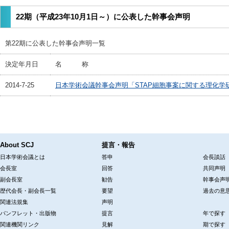
22期（平成23年10月1日～）に公表した幹事会声明
第22期に公表した幹事会声明一覧
決定年月日
名 称
2014-7-25
日本学術会議幹事会声明「STAP細胞事案に関する理化
About SCJ
提言・報告
日本学術会議とは
答申
会長談話
会長室
回答
共同声明
副会長室
勧告
幹事会声
歴代会長・副会長一覧
要望
過去の意
関連法規集
声明
パンフレット・出版物
提言
年で探す
関連機関リンク
見解
期で探す