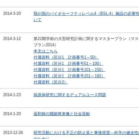
2014-3-20
我が国のバイオセーフティレベル4（BSL-4）施設の必要
いて
2014-3-12
第22期学術の大型研究計画に関するマスタープラン（マス
プラン2014）
本文はこちら
付属資料（区分1 計画番号1～50）
付属資料（区分1 計画番号51～100）
付属資料（区分1 計画番号101～150）
付属資料（区分1 計画番号151～192）
付属資料（区分2）
2014-1-23
病原体研究に関するデュアルユース問題
2014-1-20
薬剤師の職能将来像と社会貢献
2013-12-26
研究活動における不正の防止策と事後措置―科学の健全性
のために―