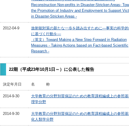
Reconstruction Non-profits in Disaster-Stricken Areas- To
the Promotion of Industry and Employment to Support Vic
in Disaster-Stricken Areas -
2012-04-9
放射能対策の新たな一歩を踏み出すために―事実の科学的
に基づく行動を―
（英文）Toward Making a New Step Forward in Radiation
Measures - Taking Actions based on Fact-based Scientific
Research -
22期（平成23年10月1日～）に公表した報告
決定年月日
名 称
2014-9-30
大学教育の分野別質保証のための教育課程編成上の参照基
理学分野
2014-9-30
大学教育の分野別質保証のための教育課程編成上の参照基
化人類学分野