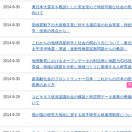
2014-9-30
東日本大震災を教訓とした安全安心で持続可能な社会の形
向けて
2014-9-30
気候変動下の大規模災害に対する適応策の社会実装－持続
学・技術の視点から－
2014-9-30
これからの地球惑星科学と社会の関わり方について－東北
太平洋沖地震・津波・放射性物質拡散問題からの教訓－
2014-9-30
地理教育におけるオープンデータの利活用と地図力/GIS
育成－地域の課題を分析し地域づくリに参画する人材育成
2014-9-30
超高齢社会のフロントランナー日本：これからの日本の医
医療のあり方
英
2014-9-29
ユビキタス状況認識社会の構築と時空間データ基盤の整備
いて
2014-9-29
我が国の研究力強化に資する若手研究人材雇用制度につい