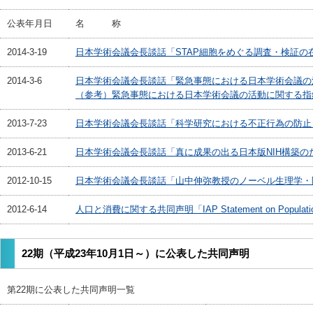
公表年月日
名 称
2014-3-19
日本学術会議会長談話「STAP細胞をめぐる調査・検証の
2014-3-6
日本学術会議会長談話「緊急事態における日本学術会議の
（参考）緊急事態における日本学術会議の活動に関する指
2013-7-23
日本学術会議会長談話「科学研究における不正行為の防止
2013-6-21
日本学術会議会長談話「真に成果の出る日本版NIH構築の
2012-10-15
日本学術会議会長談話「山中伸弥教授のノーベル生理学・
2012-6-14
人口と消費に関する共同声明「IAP Statement on Popul
22期（平成23年10月1日～）に公表した共同声明
第22期に公表した共同声明一覧