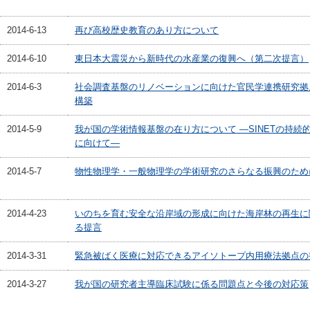
2014-6-13
再び高校歴史教育のあり方について
2014-6-10
東日本大震災から新時代の水産業の復興へ（第二次提言）
2014-6-3
社会調査基盤のリノベーションに向けた官民学連携研究拠
構築
2014-5-9
我が国の学術情報基盤の在り方について ―SINETの持続
に向けて―
2014-5-7
物性物理学・一般物理学の学術研究のさらなる振興のため
2014-4-23
いのちを育む安全な沿岸域の形成に向けた海岸林の再生に
る提言
2014-3-31
緊急被ばく医療に対応できるアイソトープ内用療法拠点の
2014-3-27
我が国の研究者主導臨床試験に係る問題点と今後の対応策