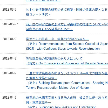
2012-08-8
ヒト生命情報統合研究の拠点構築－国民の健康の礎となる
模コホート研究－
2012-06-27
我が国の宇宙政策のあり方と宇宙科学の推進について－宇
発利用のさらなる発展のために－
2012-04-9
学術からの提言―今、復興の力強い歩みを―
（英文）Recommendations from Science Council of Japa
(SCJ) - with Confident Steps towards Reconstruction -
2012-04-9
災害廃棄物の広域処理のあり方について
（英文）On Cross-regional Processing of Disaster Wastes
2012-04-9
二度と津波犠牲者を出さないまちづくり―東北の自然を生
た復興を世界に発信―
（英文）Building Tsunami-proof Communities - Showing 
Tohoku Reconstruction Makes Use of Nature -
2012-04-9
被災地の求職者支援と復興法人創設―被災者に寄り添う産
興・就業支援を―
（英文）Supporting Job-Seekers and Establishing