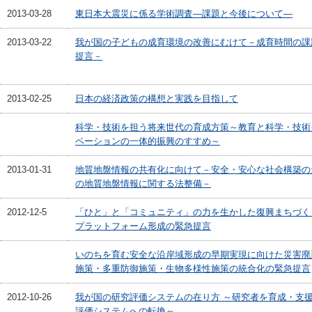
2013-03-28
東日本大震災に係る学術調査―課題と今後について―
2013-03-22
我が国の子どもの成育環境の改善にむけて－成育時間の課
提言－
2013-02-25
日本の経済政策の構想と実践を目指して
科学・技術を担う将来世代の育成方策～教育と科学・技術
ベーションの一体的振興のすすめ～
2013-01-31
地質地盤情報の共有化に向けて－安全・安心な社会構築の
の地質地盤情報に関する法整備－
2012-12-5
「ひと」と「コミュニティ」の力を生かした復興まちづく
プラットフォーム形成の緊急提言
いのちを育む安全な沿岸域形成の早期実現に向けた災害廃
施策・多重防御施策・生物多様性施策の統合化の緊急提言
2012-10-26
我が国の研究評価システムの在り方 ～研究者を育成・支
評価システムへの転換～