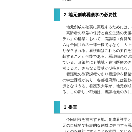
２ 地元創成看護学の必要性
地元創成を確実に実現するためには、
高齢者の尊厳の保持と自立生活の支援
テム」の構築において、看護職（保健師
ムは全国共通の一律一様ではなく、人々
りが含まれる。看護職はこれらの要件を
献することが可能である。看護職の約8
ている。政策的にも地域・在宅医療のさ
考えると、さらなる貢献が期待される。
看護職の教育課程であり看護学を構築する
の学士課程があり、各都道府県には複数
源となりうる。看護系大学が、地元創成
る。この新しい叡知は、当該地元のみに
３ 提言
今回創設を提言する地元創成看護学とは、「地
元の自律的で持続的な創成に寄与する看
いくのを可能にすることを意図している