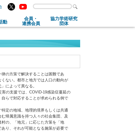
sh
会員・
協力学術研究
活動
連携会員
団体
一律の方策で解決することは困難であ
なくない。都市と地方では人口の動向が
元」によって異なる。
の支援では、COVID-19感染症蔓延の
、自らで対応することが求められる例で
す特定の地域、地理的境界もしくは共通
含む帰属意識を持つ人々の社会集団、及
農村の、「地元」に応じた方策を「地
であり、それが可能となる施策が必要で