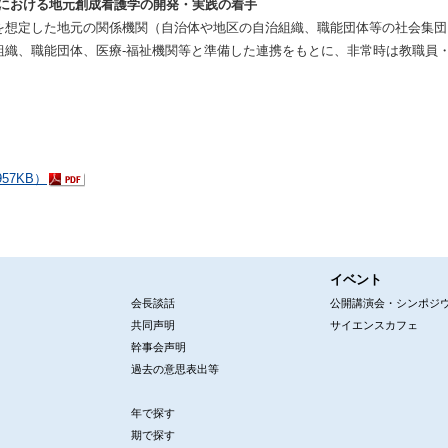
災害下における地元創成看護学の開発・実践の着手
を想定した地元の関係機関（自治体や地区の自治組織、職能団体等の社会集
組織、職能団体、医療-福祉機関等と準備した連携をもとに、非常時は教職員
57KB）
イベント
会長談話
公開講演会・シンポジ
共同声明
サイエンスカフェ
幹事会声明
過去の意思表出等
年で探す
期で探す