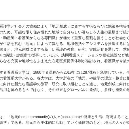
看護学と社会との協働により「地元創成」に資する学術ならびに施策を構築
のため、可能な限り住み慣れた地域で自分らしい暮らしを人生の最期まで続
・助産師・看護師からなる専門職）が極めて重要な役割を担うことが社会か
が生活を営む「地元」によって異なる。地域包括ケアシステムを推進するに
踏まえ、地元創成に資する新しい看護の教育、研究、実践活動を通して、求
割は病院・診療所で従事しているが、訪問看護ステーションや福祉施設など地
らなる充実や地域性をふまえた在宅医療提供体制が検討され、看護職が今後
看護系大学は、1980年８課程から2019年には287課程と急増している
の看護系大学がある。各大学は、大学所在の「地元」や建学の理念・趣旨に
に向けた新たな看護学の教育・研究に取り組むことを通し、地元創成に向け
活用を留めるものではなく、その成果をグローバルに発信し、多様な複数の
元(home community)の人々(population)の健康と生活に寄与
護学」である。地元自ら主体的に活動していく価値観のもと、地元の人々が
。