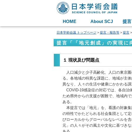
HOME
About SCJ
提言
日本学術会議 トップページ
>
提言・報告等
>
提言
提言「「地元創成」の実現に
１ 現状及び問題点
人口減少と少子高齢化、人口の東京圏
る。各地域の特異な課題に、地域が主体
異なり、人々の生活や健康にかかわる課
COVID-19感染症の対応では、各自
ため県外からの支援が困難で、地域内で
ある。
本提言では「地元」を、看護の対象集
の特性でかたどられる社会集団として定
びローカルからグローバルなレベルを含
元」の人々がその風土や文化に基づきな
ある。