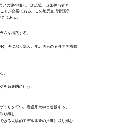
との連携強化、(3)広域・政策担当者と
することが必要である。この地元創成看護学
べきである。
グラムを構築する。
ch: CBPR）等に取り組み、地元固有の看護学を構想
る。
ングを系統的に行う。
盤づくりを行い、看護系大学と連携する。
に取り組む。
発できる先駆的モデル事業の推進に取り組む。