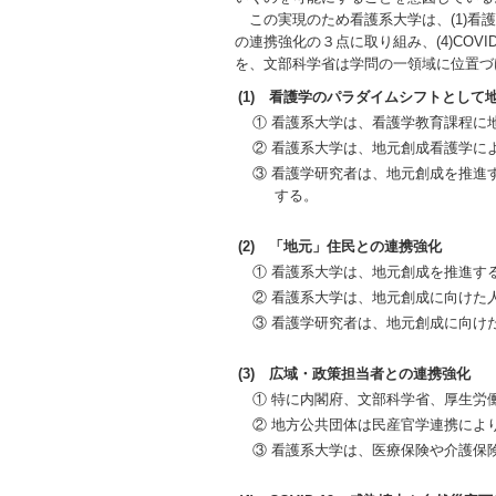
この実現のため看護系大学は、(1)看護
の連携強化の３点に取り組み、(4)CO
を、文部科学省は学問の一領域に位置づ
(1) 看護学のパラダイムシフトとし
① 看護系大学は、看護学教育課程に
② 看護系大学は、地元創成看護学に
③ 看護学研究者は、地元創成を推進するコミュ
する。
(2) 「地元」住民との連携強化
① 看護系大学は、地元創成を推進す
② 看護系大学は、地元創成に向けた
③ 看護学研究者は、地元創成に向け
(3) 広域・政策担当者との連携強化
① 特に内閣府、文部科学省、厚生労
② 地方公共団体は民産官学連携によ
③ 看護系大学は、医療保険や介護保