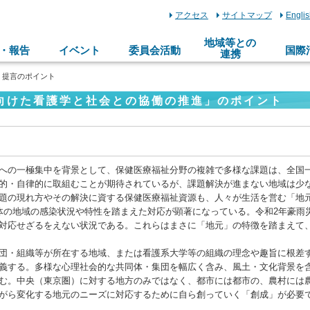
アクセス
サイトマップ
Engli
地域等との
・報告
イベント
委員会活動
国際
連携
> 提言のポイント
向けた看護学と社会との協働の推進」のポイント
への一極集中を背景として、保健医療福祉分野の複雑で多様な課題は、全国
的・自律的に取組むことが期待されているが、課題解決が進まない地域は少
題の現れ方やその解決に資する保健医療福祉資源も、人々が生活を営む「地
治体の地域の感染状況や特性を踏まえた対応が顕著になっている。令和2年豪雨災害
対応せざるをえない状況である。これらはまさに「地元」の特徴を踏まえて
団・組織等が所在する地域、または看護系大学等の組織の理念や趣旨に根差
義する。多様な心理社会的な共同体・集団を幅広く含み、風土・文化背景を
む。中央（東京圏）に対する地方のみではなく、都市には都市の、農村には
がら変化する地元のニーズに対応するために自ら創っていく「創成」が必要