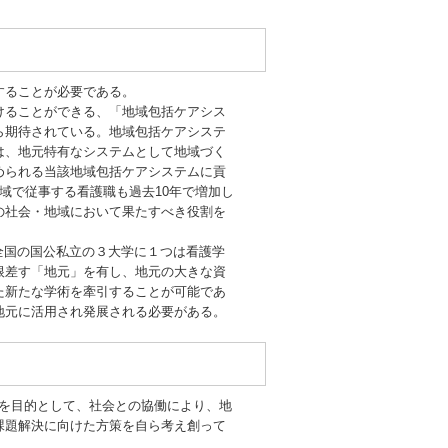
することが必要である。
けることができる、「地域包括ケアシス
ら期待されている。地域包括ケアシステ
は、地元特有なシステムとして地域づく
められる当該地域包括ケアシステムに貢
域で従事する看護職も過去10年で増加し
の社会・地域において果たすべき役割を
。全国の国公私立の３大学に１つは看護学
根差す「地元」を有し、地元の大きな資
た新たな学術を牽引することが可能であ
地元に活用され発展される必要がある。
することを目的として、社会との協働により、地
課題解決に向けた方策を自ら考え創って