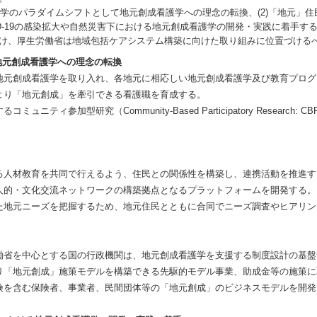
学のパラダイムシフトとして地元創成看護学への理念の転換、(2)「地元」住民
VID-19の感染拡大や自然災害下における地元創成看護学の開発・実践に着手
け、厚生労働省は地域包括ケアシステム構築に向けた取り組みに位置づける
て地元創成看護学への理念の転換
地元創成看護学を取り入れ、各地元に相応しい地元創成看護学及び教育プロ
より「地元創成」を牽引できる看護職を育成する。
ニティ参加型研究（Community-Based Participatory Resear
る人材教育を共同で行えるよう、住民との関係性を構築し、連携活動を推進す
人的・文化交流ネットワークの構築拠点となるプラットフォームを開発する。
た地元ニーズを把握するため、地元住民とともに合同でニーズ調査やヒアリ
働省を中心とする国の行政機関は、地元創成看護学を支援する制度設計の基
り「地元創成」施策モデルを構築できる先駆的モデル事業、助成金等の施策
険を含む保険者、事業者、民間団体等の「地元創成」のビジネスモデルを開