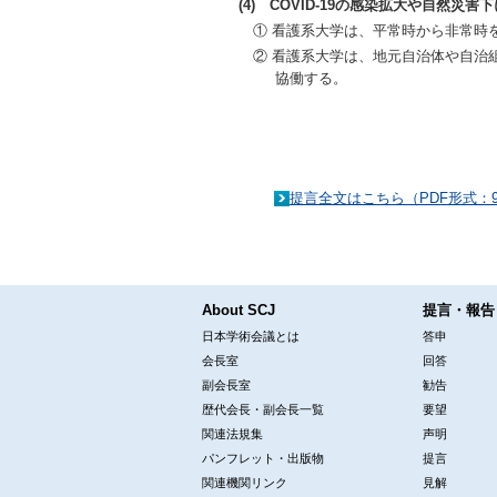
(4) COVID-19の感染拡大や自然
① 看護系大学は、平常時から非常時
② 看護系大学は、地元自治体や自治
協働する。
提言全文はこちら（PDF形式：9
About SCJ
提言・報告
日本学術会議とは
答申
会長室
回答
副会長室
勧告
歴代会長・副会長一覧
要望
関連法規集
声明
パンフレット・出版物
提言
関連機関リンク
見解