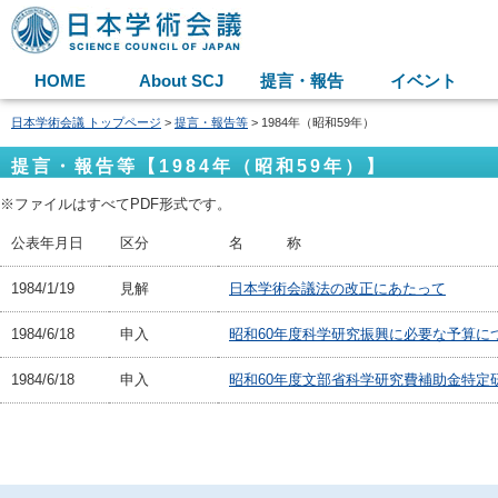
HOME
About SCJ
提言・報告
イベント
日本学術会議 トップページ
>
提言・報告等
> 1984年（昭和59年）
提言・報告等【1984年（昭和59年）】
※ファイルはすべてPDF形式です。
公表年月日
区分
名 称
1984/1/19
見解
日本学術会議法の改正にあたって
1984/6/18
申入
昭和60年度科学研究振興に必要な予算に
1984/6/18
申入
昭和60年度文部省科学研究費補助金特定