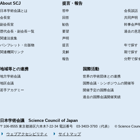
About SCJ
提言・報告
日本学術会議とは
答申
会長談話
会長室
回答
共同声明
副会長室
勧告
幹事会声
歴代会長・副会長一覧
要望
過去の意
関連法規集
声明
パンフレット・出版物
提言
年で探す
関連機関リンク
見解
期で探す
報告
分野で探
地域等との連携
国際活動
地方学術会議
世界の学術団体との連携
地区会議
国際会議・シンポジウムの開催等
若手アカデミー
開催予定の国際会議
過去の国際会議開催実績
日本学術会議 Science Council of Japan
〒106-8555 東京都港区六本木7-22-34 電話番号 03-3403-3793（代表） © Science Council 
ウェブアクセシビリティ
サイトマップ