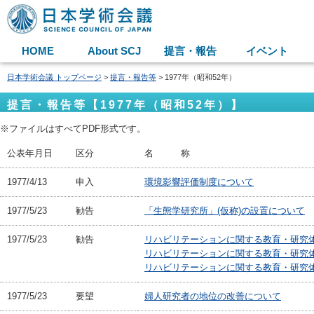
HOME
About SCJ
提言・報告
イベント
日本学術会議 トップページ
>
提言・報告等
> 1977年（昭和52年）
提言・報告等【1977年（昭和52年）】
※ファイルはすべてPDF形式です。
公表年月日
区分
名 称
1977/4/13
申入
環境影響評価制度について
1977/5/23
勧告
「生態学研究所」(仮称)の設置について
1977/5/23
勧告
リハビリテーションに関する教育・研究体
リハビリテーションに関する教育・研究体
リハビリテーションに関する教育・研究体
1977/5/23
要望
婦人研究者の地位の改善について