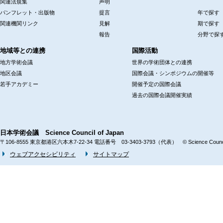
関連法規集
声明
パンフレット・出版物
提言
年で探す
関連機関リンク
見解
期で探す
報告
分野で探
地域等との連携
国際活動
地方学術会議
世界の学術団体との連携
地区会議
国際会議・シンポジウムの開催等
若手アカデミー
開催予定の国際会議
過去の国際会議開催実績
日本学術会議 Science Council of Japan
〒106-8555 東京都港区六本木7-22-34 電話番号 03-3403-3793（代表） © Science Council 
ウェブアクセシビリティ
サイトマップ