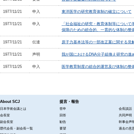
1977/11/21
申入
東洋医学の研究教育体制の確立について
1977/11/21
申入
「社会福祉の研究・教育体制等について(
保障のための総合的、一貫的な体制の整
1977/11/21
伝達
原子力基本法等の一部改正案に関する見
1977/11/21
声明
我が国におけるDNA分子組換え研究の進
1977/11/25
申入
医学教育制度の総合的運営及び体制の整
About SCJ
提言・報告
日本学術会議とは
答申
会長談話
会長室
回答
共同声明
副会長室
勧告
幹事会声
歴代会長・副会長一覧
要望
過去の意