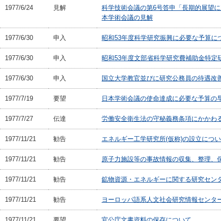
1977/6/24
見解
科学技術会議の第6号答申「長期的展望
本学術会議の見解
1977/6/30
申入
昭和53年度科学研究振興に必要な予算に
1977/6/30
申入
昭和53年度文部省科学研究費補助金特定研
1977/6/30
申入
国立大学教官並びに研究公務員の待遇改
1977/7/19
要望
日本学術会議の使命達成に必要な予算の
1977/7/27
伝達
労働安全衛生法の守秘義務条項にかかわ
1977/11/21
勧告
エネルギー工学研究所(仮称)の設立につ
1977/11/21
勧告
原子力施設等の事故情報の収集、整理、
1977/11/21
勧告
鉱物資源・エネルギーに関する研究セン
1977/11/21
勧告
ヨーロッパ語系人文社会研究情報センター
1977/11/21
要望
官公庁文書資料の保存について