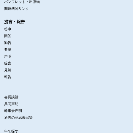
パンフレット・出版物
関連機関リンク
提言・報告
答申
回答
勧告
要望
声明
提言
見解
報告
会長談話
共同声明
幹事会声明
過去の意思表出等
年で探す