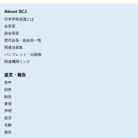
About SCJ
日本学術会議とは
会長室
副会長室
歴代会長・副会長一覧
関連法規集
パンフレット・出版物
関連機関リンク
提言・報告
答申
回答
勧告
要望
声明
提言
見解
報告