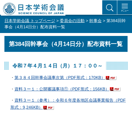
日本学術会議 トップページ
>
委員会の活動
>
幹事会
> 第384回幹
事会（4月14日分）配布資料一覧
第384回幹事会（4月14日分）配布資料一覧
令和７年４月１４日（月）１７：００～
・
第３８４回幹事会議事次第（PDF形式：170KB）
・
資料３ー１：公開審議事項①（PDF形式：156KB）
・
資料３ー１（参考）：令和６年度各地区会議事業報告（PDF
形式：9,246KB）