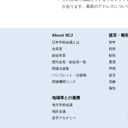
があります。最新のアドレスについ
About SCJ
提言・報
日本学術会議とは
答申
会長室
回答
副会長室
勧告
歴代会長・副会長一覧
要望
関連法規集
声明
パンフレット・出版物
提言
関連機関リンク
見解
報告
地域等との連携
地方学術会議
地区会議
若手アカデミー