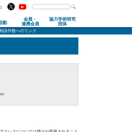
h
会員・
協力学術研究
活動
連携会員
団体
口相談件数へのリンク
csv
のアドレスについては廃止や変更されること