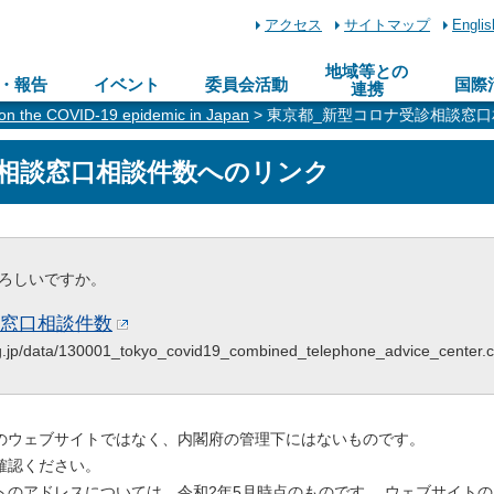
アクセス
サイトマップ
Englis
地域等との
・報告
イベント
委員会活動
国際
連携
 on the COVID-19 epidemic in Japan
> 東京都_新型コロナ受診相談窓
診相談窓口相談件数へのリンク
ろしいですか。
談窓口相談件数
.lg.jp/data/130001_tokyo_covid19_combined_telephone_advice_center.
のウェブサイトではなく、内閣府の管理下にはないものです。
確認ください。
トのアドレスについては、令和2年5月時点のものです。 ウェブサイト