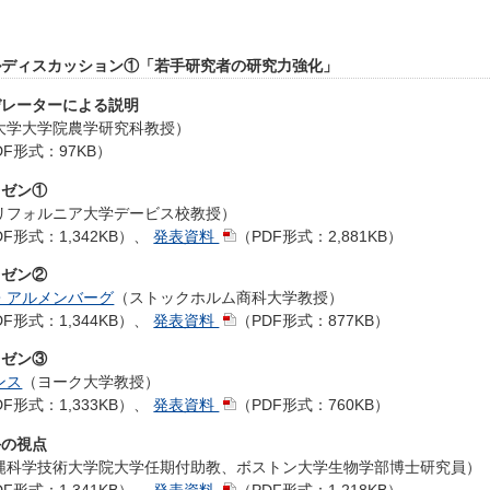
 パネルディスカッション①「若手研究者の研究力強化」
 モデレーターによる説明
大学大学院農学研究科教授）
DF形式：97KB）
プレゼン①
リフォルニア大学デービス校教授）
DF形式：1,342KB）
、
発表資料
（PDF形式：2,881KB）
プレゼン②
・アルメンバーグ
（ストックホルム商科大学教授）
DF形式：1,344KB）
、
発表資料
（PDF形式：877KB）
プレゼン③
ンス
（ヨーク大学教授）
DF形式：1,333KB）
、
発表資料
（PDF形式：760KB）
若手の視点
縄科学技術大学院大学任期付助教、ボストン大学生物学部博士研究員）
DF形式：1,341KB）
、
発表資料
（PDF形式：1,218KB）