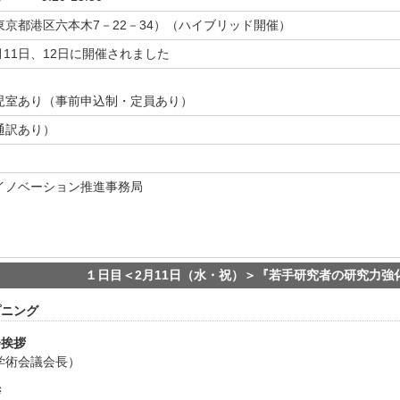
京都港区六本木7－22－34）（ハイブリッド開催）
月11日、12日に開催されました
児室あり（事前申込制・定員あり）
通訳あり）
イノベーション推進事務局
１日目＜2月11日（水・祝）＞『若手研究者の研究力強
ープニング
開会挨拶
学術会議会長）
拶