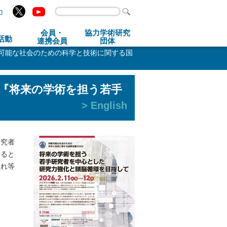
h
会員・
協力学術研究
活動
連携会員
団体
続可能な社会のための科学と技術に関する国
5『将来の学術を担う若手
> English
研究者
めると
入れ等