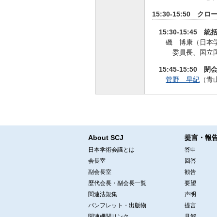
15:30-15:50 ク
15:30-15:45 統
磯 博康（日本
委員長、国立
15:45-15:50 
菅野 早紀
（青
About SCJ
提言・報
日本学術会議とは
答申
会長室
回答
副会長室
勧告
歴代会長・副会長一覧
要望
関連法規集
声明
パンフレット・出版物
提言
関連機関リンク
見解