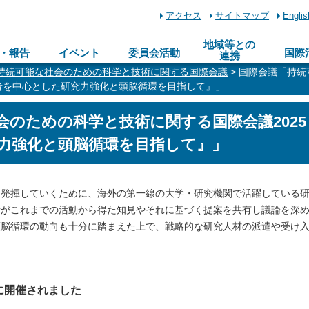
アクセス
サイトマップ
Englis
地域等との
・報告
イベント
委員会活動
国際
連携
持続可能な社会のための科学と技術に関する国際会議
> 国際会議「持
究者を中心とした研究力強化と頭脳循環を目指して』」
会のための科学と技術に関する国際会議202
力強化と頭脳循環を目指して』」
発揮していくために、海外の第一線の大学・研究機関で活躍している
者がこれまでの活動から得た知見やそれに基づく提案を共有し議論を深
頭脳循環の動向も十分に踏まえた上で、戦略的な研究人材の派遣や受け
日に開催されました