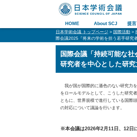
HOME
About SCJ
提言
日本学術会議 トップページ
>
国際活動
>
際会議2025『将来の学術を担う若手研
国際会議「持続可能な社
研究者を中心とした研究
我が国が国際的に遜色のない研究力を
をロールモデルとして、こうした研究
ともに、世界規模で進行している国際
の対応について議論を行います。
※本会議は2026年2月11日、12