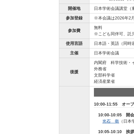
開催地
日本学術会議講堂（東
参加登録
※本会議は2026年2
無料
参加費
※こども同伴可、託
使用言語
日本語・英語（同時
主催
日本学術会議
内閣府 科学技術・
外務省
後援
文部科学省
経済産業省
10:00-11:55 オ
10:00-10:05 
光石 衛
（日本
10:05-10:10 挨