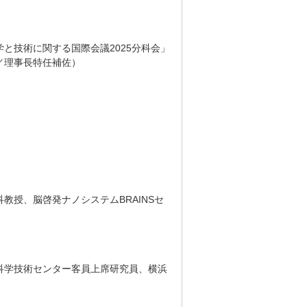
と技術に関する国際会議2025分科会」
／理事長特任補佐）
教授、脳啓発ナノシステムBRAINSセ
科学技術センター客員上席研究員、横浜