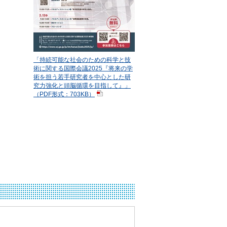
「持続可能な社会のための科学と技
術に関する国際会議2025『将来の学
術を担う若手研究者を中心とした研
究力強化と頭脳循環を目指して』」
（PDF形式：703KB）