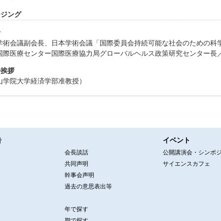
ロージング
括
学術会議副会長、日本学術会議「国際委員会持続可能な社会のための科学
国際医療センター国際医療協力局グローバルヘルス政策研究センター長
閉会挨拶
山学院大学経済学部准教授）
告
イベント
会長談話
公開講演会・シンポ
共同声明
サイエンスカフェ
幹事会声明
過去の意思表出等
年で探す
期で探す