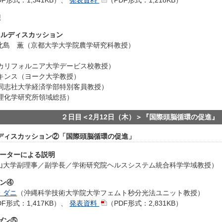
憩
 パネルディスカッション
北島 薫（京都大学大学院農学研究科教授）
（カリフォルニア大学デービス校教授）
ンキンス（ヨーク大学教授）
同志社大学経済学部特別客員教授）
（理化学研究所領域総括）
２日目＜2月12日（木）＞『国際頭脳循環の促進』
パネルディスカッション②「国際頭脳循環の促進」
モデレーターによる説明
山大学副理事／副学長／学術研究院ヘルスシステム統合科学学域教授）
ゼン④
・ダニ
（沖縄科学技術大学院大学フェムト秒分光法ユニット教授）
DF形式：1,417KB）
、
発表資料
（PDF形式：2,831KB）
レゼン⑤