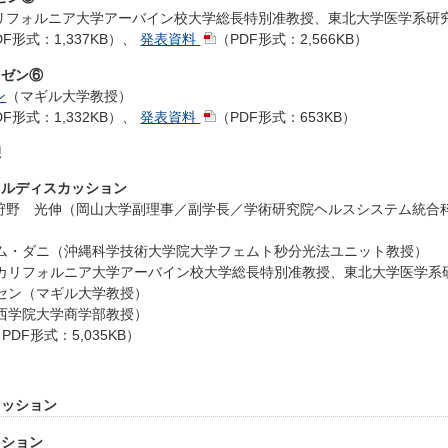
リフォルニア大学アーバイン校大学総長特別准教授、東北大学医学系研
DF形式：1,337KB）
、
発表資料
（PDF形式：2,566KB）
プレゼン⑥
ン
（マギル大学教授）
DF形式：1,332KB）
、
発表資料
（PDF形式：653KB）
憩
 パネルディスカッション
狩野 光伸（岡山大学副理事／副学長／学術研究院ヘルスシステム統合
・エム・ダニ（沖縄科学技術大学院大学フェムト秒分光法ユニット教授）
カリフォルニア大学アーバイン校大学総長特別准教授、東北大学医学系
ッセン（マギル大学教授）
西学院大学商学部教授）
PDF形式：5,035KB）
合セッション
セッション