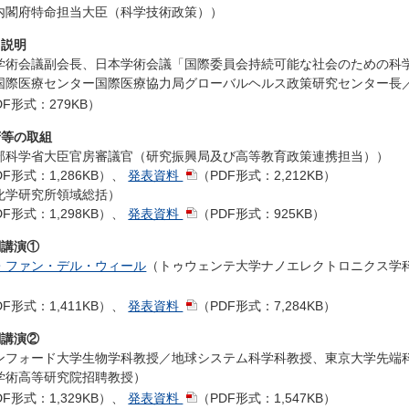
内閣府特命担当大臣（科学技術政策））
趣旨説明
学術会議副会長、日本学術会議「国際委員会持続可能な社会のための科学
国際医療センター国際医療協力局グローバルヘルス政策研究センター長
DF形式：279KB）
政府等の取組
部科学省大臣官房審議官（研究振興局及び高等教育政策連携担当））
DF形式：1,286KB）
、
発表資料
（PDF形式：2,212KB）
化学研究所領域総括）
DF形式：1,298KB）
、
発表資料
（PDF形式：925KB）
基調講演①
・ファン・デル・ウィール
（トゥウェンテ大学ナノエレクトロニクス学科
DF形式：1,411KB）
、
発表資料
（PDF形式：7,284KB）
基調講演②
ンフォード大学生物学科教授／地球システム科学科教授、東京大学先端
学術高等研究院招聘教授）
DF形式：1,329KB）
、
発表資料
（PDF形式：1,547KB）