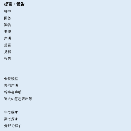
提言・報告
答申
回答
勧告
要望
声明
提言
見解
報告
会長談話
共同声明
幹事会声明
過去の意思表出等
年で探す
期で探す
分野で探す