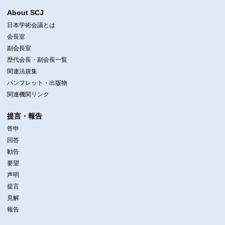
About SCJ
日本学術会議とは
会長室
副会長室
歴代会長・副会長一覧
関連法規集
パンフレット・出版物
関連機関リンク
提言・報告
答申
回答
勧告
要望
声明
提言
見解
報告