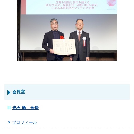
会長室
光石 衛 会長
プロフィール