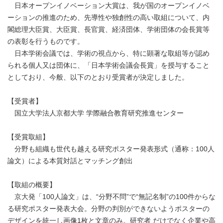
日本オープンイノベーション大賞は、我が国のオープンイノベ
ーションの推進のため、先導性や独創性の高い取組について、内
閣総理大臣賞、大臣賞、長官賞、経済団体、学術団体の会長賞等
の表彰を行うものです。
日本学術会議では、学術の視点から、特に顕著な取組等が認め
られる個人又は団体に、「日本学術会議会長賞」を授与すること
としており、今般、以下のとおり受賞者が決定しました。
【受賞者】
国立大学法人京都大学 学際融合教育研究推進センター
【受賞取組】
分野も組織も世代も越える研究ポスター発表形式（通称：100人
論文）による本質対話とマッチング創出
【取組の概要】
京大発「100人論文」は、“分野不問”で“無記名制”の100件からな
る研究ポスター発表大会。分野の判別ができないようポスターの
デザインを統一し画像1枚と文章のみ。研究者 だけでなく企業や高