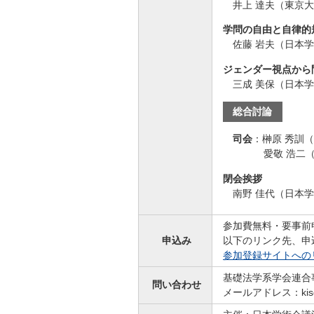
井上 達夫（東京
学問の自由と自律的
佐藤 岩夫（日本
ジェンダー視点から
三成 美保（日本
総合討論
司会
：
榊原 秀訓
愛敬 浩二
閉会挨拶
南野 佳代（日本
参加費無料・要事前
申込み
以下のリンク先、申
参加登録サイトへの
基礎法学系学会連合
問い合わせ
メールアドレス：kiso