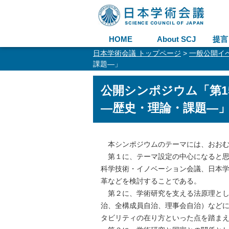
HOME
About SCJ
提言
日本学術会議 トップページ
>
一般公開イ
課題―」
公開シンポジウム「第
―歴史・理論・課題―
本シンポジウムのテーマには、おおむ
第１に、テーマ設定の中心になると思
科学技術・イノベーション会議、日本
革などを検討することである。
第２に、学術研究を支える法原理とし
治、全構成員自治、理事会自治）など
タビリティの在り方といった点を踏ま