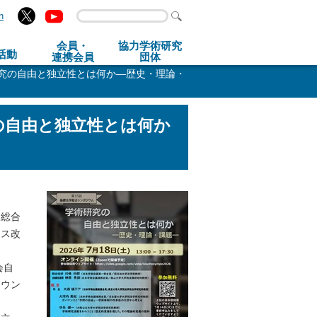
h
会員・
協力学術研究
活動
連携会員
団体
研究の自由と独立性とは何か―歴史・理論・
の自由と独立性とは何か
、総合
ンス改
会自
カウン