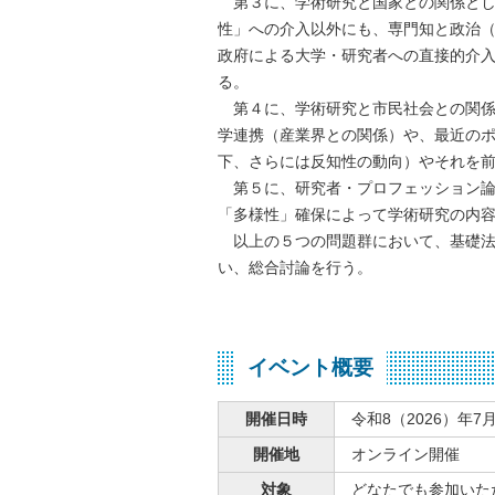
第３に、学術研究と国家との関係とし
性」への介入以外にも、専門知と政治
政府による大学・研究者への直接的介
る。
第４に、学術研究と市民社会との関係
学連携（産業界との関係）や、最近の
下、さらには反知性の動向）やそれを
第５に、研究者・プロフェッション論
「多様性」確保によって学術研究の内
以上の５つの問題群において、基礎法
い、総合討論を行う。
イベント概要
開催日時
令和8（2026）年7月
開催地
オンライン開催
対象
どなたでも参加いた