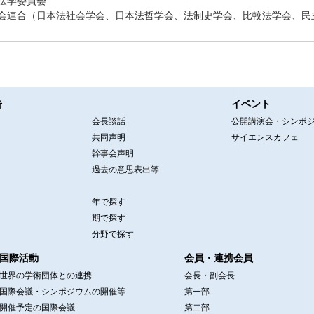
法学委員会
会連合（日本法社会学会、日本法哲学会、法制史学会、比較法学会、民
告
イベント
会長談話
公開講演会・シンポ
共同声明
サイエンスカフェ
幹事会声明
過去の意思表出等
年で探す
期で探す
分野で探す
国際活動
会員・連携会員
世界の学術団体との連携
会長・副会長
国際会議・シンポジウムの開催等
第一部
開催予定の国際会議
第二部