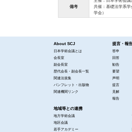
主催：日本学術会議
備考
共催：基礎法学系学
学会）
About SCJ
提言・報
日本学術会議とは
答申
会長室
回答
副会長室
勧告
歴代会長・副会長一覧
要望
関連法規集
声明
パンフレット・出版物
提言
関連機関リンク
見解
報告
地域等との連携
地方学術会議
地区会議
若手アカデミー