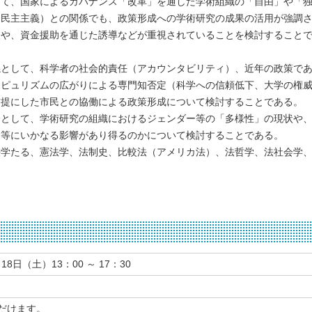
て、国家によるガバナンス「改革」を通した学術組織の「自由」や「
（民主主義）との関係でも、政策形成への学術研究の成果の活用が強調
入や、資金援助を通じた誘導などが重視されていることを検討すること
として、科学者の社会的責任（アカウンタビリティ）、近年の政策で
ポピュリズムの広がりによる専門知否定（科学への信頼低下、大学の権
前提にした市民との協働による政策形成について検討することである。
として、学術研究の組織におけるジェンダー等の「多様性」の現状や
容等にいかなる影響があり得るのかについて検討することである。
学たる、憲法学、法制史、比較法（アメリカ法）、法哲学、法社会学、
18日（土）13：00 ～ 17：30
だけます。