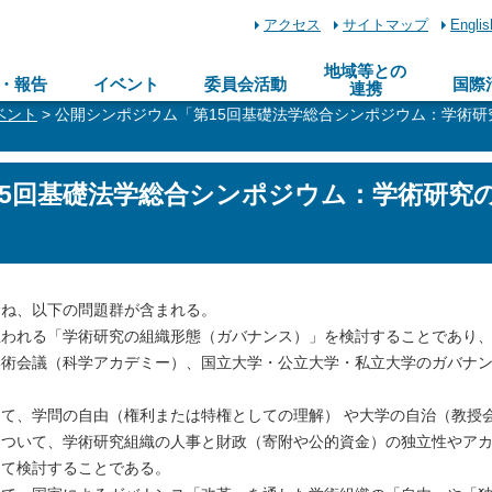
アクセス
サイトマップ
Englis
地域等との
・報告
イベント
委員会活動
国際
連携
ベント
> 公開シンポジウム「第15回基礎法学総合シンポジウム：学術
15回基礎法学総合シンポジウム：学術研究
」
ね、以下の問題群が含まれる。
われる「学術研究の組織形態（ガバナンス）」を検討することであり
学術会議（科学アカデミー）、国立大学・公立大学・私立大学のガバナ
て、学問の自由（権利または特権としての理解） や大学の自治（教授
について、学術研究組織の人事と財政（寄附や公的資金）の独立性やア
えて検討することである。