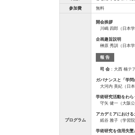
参加費
無料
開会挨拶
川嶋 四郎（日本
企画趣旨説明
榊原 秀訓（日本
報 告
司 会
：
大西 楠テ
ガバナンスと「学問
大河内 美紀（日
学術研究活動をわら
守矢 健一（大阪
アカデミアにおける
プログラム
紙谷 雅子（学習
学術研究を信用失墜