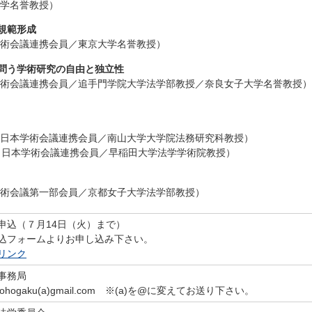
大学名誉教授）
規範形成
学術会議連携会員／東京大学名誉教授）
問う学術研究の自由と独立性
学術会議連携会員／追手門学院大学法学部教授／奈良女子大学名誉教授
（日本学術会議連携会員／南山大学大学院法務研究科教授）
（日本学術会議連携会員／早稲田大学法学学術院教授）
学術会議第一部会員／京都女子大学法学部教授）
申込（７月14日（火）まで）
込フォームよりお申し込み下さい。
リンク
事務局
hogaku(a)gmail.com ※(a)を@に変えてお送り下さい。