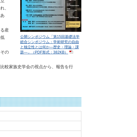
独立
され、
であ
ある産
威低
公開シンポジウム「第15回基礎法学
総合シンポジウム：学術研究の自由
と独立性とは何か―歴史・理論・課
、その
題―」（PDF形式：382KB）
比較家族史学会の視点から、報告を行