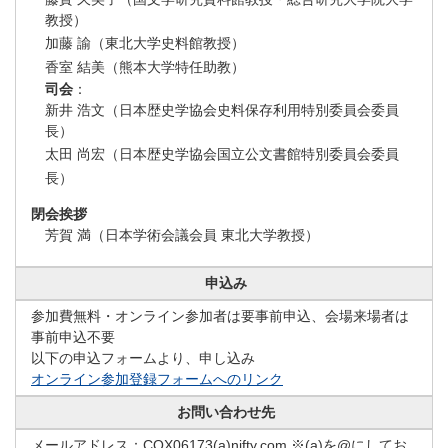
教授）
加藤 諭（東北大学史料館教授）
香室 結美（熊本大学特任助教）
司会
：
新井 浩文（日本歴史学協会史料保存利用特別委員会委員
長）
太田 尚宏（日本歴史学協会国立公文書館特別委員会委員
長）
閉会挨拶
芳賀 満（日本学術会議会員 東北大学教授）
申込み
参加費無料・オンライン参加者は要事前申込、会場来場者は
事前申込不要
以下の申込フォームより、申し込み
オンライン参加登録フォームへのリンク
お問い合わせ先
メールアドレス：CQX06173(a)nifty.com ※(a)を@にしてお