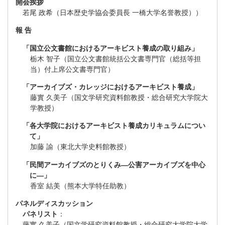
開会挨拶
若尾 政希（日本歴史学協会委員長 一橋大学名誉教授））
報 告
「国立公文書館におけるアーキビスト養成の取り組み」
栃木 智子（国立公文書館統括公文書専門官（総括等担
当）付上席公文書専門官）
「アーカイブズ・カレッジにおけるアーキビスト養成」
藤實 久美子（国文学研究資料館教授・総合研究大学院大
学教授）
「各大学院におけるアーキビスト養成カリキュラムについ
て」
加藤 諭（東北大学史料館教授）
「民間アーカイブズのとりくみ―公害アーカイブズを中心
に―」
香室 結美（熊本大学特任助教）
パネルディスカッション
パネリスト
：
藤實 久美子（国文学研究資料館教授・総合研究大学院大学