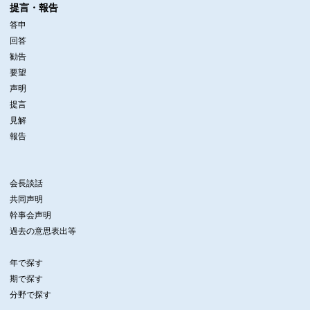
提言・報告
答申
回答
勧告
要望
声明
提言
見解
報告
会長談話
共同声明
幹事会声明
過去の意思表出等
年で探す
期で探す
分野で探す