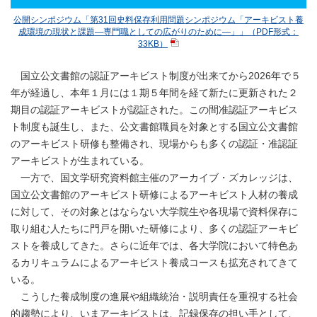
公開シンポジウム「第31回史料保存利用問題シンポジウム「アーキビスト養
成環境の現状と課題―専門職としての広がりのために―」」（PDF形式：
33KB）
国立公文書館の認証アーキビスト制度が出来てから2026年で５
年が経過し、本年１月には１期５年間を経て新たに更新された２
期目の認証アーキビストが認証された。この間准認証アーキビス
ト制度も誕生し、また、公文書館職員を対象とする国立公文書館
のアーキビスト研修も整備され、現場からも多くの認証・准認証
アーキビストが生まれている。
一方で、国文学研究資料館主催のアーカイブ・ズカレッジは、
国立公文書館のアーキビスト研修によるアーキビスト人材の養成
に対して、その対象とはならない大学院生や各現場で資料保存に
取り組む人たちに門戸を開いた研修により、多くの認証アーキビ
ストを養成してきた。さらに近年では、各大学院において特色あ
るカリキュラムによるアーキビスト養成コースも拡充されてきて
いる。
こうした養成制度の進展や組織統治・説明責任を重視する社会
的趨勢により、いまアーキビストは、記録保存の担い手として、