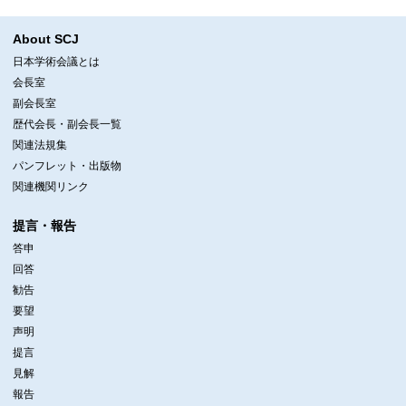
About SCJ
日本学術会議とは
会長室
副会長室
歴代会長・副会長一覧
関連法規集
パンフレット・出版物
関連機関リンク
提言・報告
答申
回答
勧告
要望
声明
提言
見解
報告