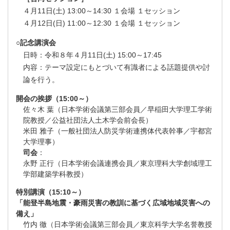
４月11日(土) 13:00～14:30 １会場 １セッション
４月12日(日) 11:00～12:30 １会場 １セッション
○記念講演会
日時：令和８年４月11日(土) 15:00～17:45
内容：テーマ設定にもとづいて有識者による話題提供や討
論を行う。
開会の挨拶（15:00～）
佐々木 葉（日本学術会議第三部会員／早稲田大学理工学術
院教授／公益社団法人土木学会前会長）
米田 雅子（一般社団法人防災学術連携体代表幹事／宇都宮
大学理事）
司会
：
永野 正行（日本学術会議連携会員／東京理科大学創域理工
学部建築学科教授）
特別講演（15:10～）
「能登半島地震・豪雨災害の教訓に基づく広域地域災害への
備え」
竹内 徹（日本学術会議第三部会員／東京科学大学名誉教授