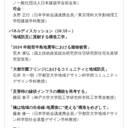
／一般社団法人日本建築学会前会長）
司会
：
永野 正行（日本学術会議連携会員／東京理科大学創域理工
学部建築学科教授）
パネルディスカッション（16:15～）
「地域防災に貢献する構造工学」
「2024 年能登半島地震等における建物被害」
荒木 康弘（国土技術政策総合研究所住宅研究部住宅生産研
究室室長）
「大都市圏フリンジにおけるコミュニティと地域防災」
石井 大一朗（宇都宮大学地域デザイン科学部コミュニティ
デザイン学科教授）
「災害時の線状インフラの機能を再考する」
鍬田 泰子（神戸大学大学院工学研究科市民工学専攻教授）
「橋は地域の生命線-地震後に“使える”構造をめざして」
藤倉 修一（日本学術会議連携会員／宇都宮大学地域デザイ
ン科学部社会基盤デザイン学科教授）