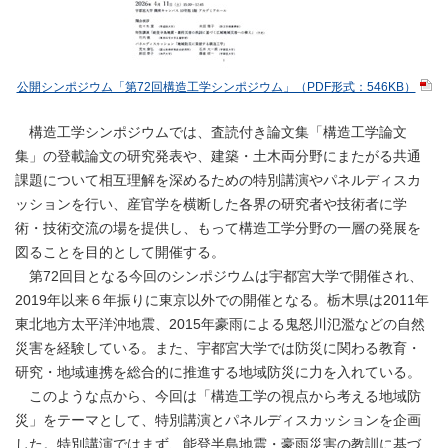
公開シンポジウム「第72回構造工学シンポジウム」（PDF形式：546KB）
構造工学シンポジウムでは、査読付き論文集「構造工学論文
集」の登載論文の研究発表や、建築・土木両分野にまたがる共通
課題について相互理解を深めるための特別講演やパネルディスカ
ッションを行い、産官学を横断した各界の研究者や技術者に学
術・技術交流の場を提供し、もって構造工学分野の一層の発展を
図ることを目的として開催する。
第72回目となる今回のシンポジウムは宇都宮大学で開催され、
2019年以来６年振りに東京以外での開催となる。栃木県は2011年
東北地方太平洋沖地震、2015年豪雨による鬼怒川氾濫などの自然
災害を経験している。また、宇都宮大学では防災に関わる教育・
研究・地域連携を総合的に推進する地域防災に力を入れている。
このような点から、今回は「構造工学の視点から考える地域防
災」をテーマとして、特別講演とパネルディスカッションを企画
した。特別講演ではまず、能登半島地震・豪雨災害の教訓に基づ