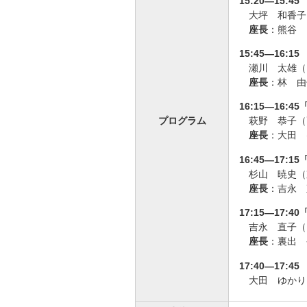
15:20—15
大坪 和香子
座長
：熊谷 
15:45—16
瀬川 太雄（
座長
：林 由
16:15—16:4
プログラム
萩野 恭子（
座長
：大田 
16:45—17
杉山 暁史（
座長
：吉永 
17:15—17
吉永 直子（
座長
：裏出 
17:40—17:4
大田 ゆかり