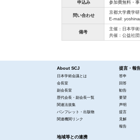
申込み
参加費無料・事
京都大学農学研
問い合わせ
E-mail: yos
主催：日本学術
備考
共催：公益社団
About SCJ
提言・報
日本学術会議とは
答申
会長室
回答
副会長室
勧告
歴代会長・副会長一覧
要望
関連法規集
声明
パンフレット・出版物
提言
関連機関リンク
見解
報告
地域等との連携