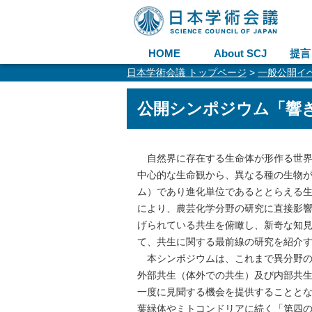
HOME
About SCJ
提言
日本学術会議 トップページ
>
一般公開イ
公開シンポジウム「響
自然界に存在する生命体が形作る世界
中心的な生命観から、異なる種の生物
ム）であり進化単位であるととらえる
により、農芸化学分野の研究に直接影
げられている共生を俯瞰し、新奇な知
て、共生に関する最前線の研究を紹介
本シンポジウムは、これまで異分野の
外部共生（体外での共生）及び内部共
一度に見聞する機会を提供することとなる。具体的に
葉緑体やミトコンドリアに続く「第四の原始