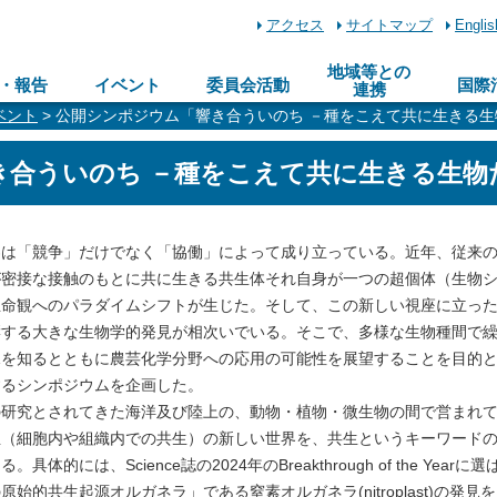
アクセス
サイトマップ
Englis
地域等との
・報告
イベント
委員会活動
国際
連携
ベント
> 公開シンポジウム「響き合ういのち －種をこえて共に生きる
き合ういのち －種をこえて共に生きる生物
は「競争」だけでなく「協働」によって成り立っている。近年、従来
が密接な接触のもとに共に生きる共生体それ自身が一つの超個体（生物
生命観へのパラダイムシフトが生じた。そして、この新しい視座に立っ
響する大きな生物学的発見が相次いでいる。そこで、多様な生物種間で
見を知るとともに農芸化学分野への応用の可能性を展望することを目的
するシンポジウムを企画した。
研究とされてきた海洋及び陸上の、動物・植物・微生物の間で営まれ
生（細胞内や組織内での共生）の新しい世界を、共生というキーワード
は、Science誌の2024年のBreakthrough of the Yearに
的共生起源オルガネラ」である窒素オルガネラ(nitroplast)の発見