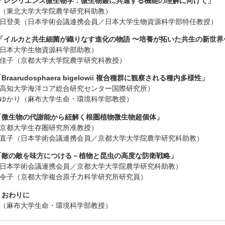
:45 「レジリエンス微生物学：微生物叢に共通する機能の理解に向けて」
（東北大学大学院農学研究科助教）
日登美（日本学術会議連携会員／日本大学生物資源科学部特任教授）
:15 「イルカと共生細菌が織りなす進化の物語 〜培養が拓いた共生の新世
日本大学生物資源科学部助教）
佳子（京都大学大学院農学研究科教授）
5「Braarudosphaera bigelowii 複合種群に観察される種内多様性」
高知大学海洋コア総合研究センター国際研究所）
ゆかり（麻布大学生命・環境科学部教授）
:15「微生物の代謝能から紐解く根圏植物微生物超個体」
京都大学生存圏研究所准教授）
直子（日本学術会議連携会員／京都大学大学院農学研究科助教）
:40「敵の敵を味方につける－植物と昆虫の高度な防衛戦略」
日本学術会議連携会員／京都大学大学院農学研究科助教）
令子（京都大学複合原子力科学研究所研究員）
5 おわりに
（麻布大学生命・環境科学部教授）