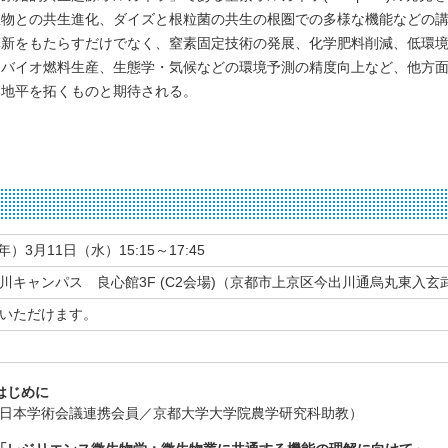
生物との共生進化、ダイズと根粒菌の共生の根圏での多様な機能などの
革新をもたらすだけでなく、窒素固定技術の発展、化学肥料削減、低環
、バイオ燃料生産、生態学・気候などの環境予測の精度向上など、他方
い地平を拓くものと期待される。
年）3月11日（水）15:15～17:45
川キャンパス 良心館3F (C2会場)（京都市上京区今出川通烏丸東入玄武
いただけます。
0 はじめに
日本学術会議連携会員／京都大学大学院農学研究科助教）