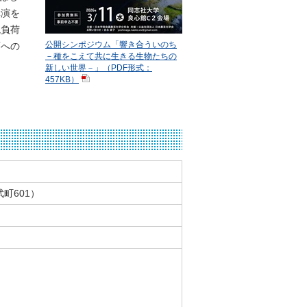
講演を
境負荷
面への
公開シンポジウム「響き合ういのち
－種をこえて共に生きる生物たちの
新しい世界－」（PDF形式：
457KB）
町601）