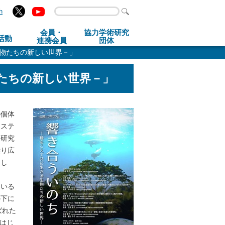
h
会員・
協力学術研究
活動
連携会員
団体
生物たちの新しい世界－」
たちの新しい世界－」
の個体
システ
た研究
繰り広
とし
ている
の下に
選ばれた
をはじ