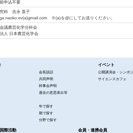
前申込不要
究科 吉永 直子
hinaga.naoko.ev(a)gmail.com ※(a)を@にしてお送りください。
会議農芸化学分科会
法人 日本農芸化学会
告
イベント
会長談話
公開講演会・シンポ
共同声明
サイエンスカフェ
幹事会声明
過去の意思表出等
年で探す
期で探す
分野で探す
国際活動
会員・連携会員