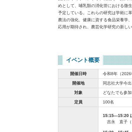
めとして、哺乳類の消化管における微
予定している。これらの研究は学術に
農法の強化、健康に資する食品栄養学
応用が期待され、農芸化学研究の新し
イベント概要
開催日時
令和8年（2026
開催地
同志社大学今出
対象
どなたでも参加
定員
100名
15:15—15:2
吉永 直子（