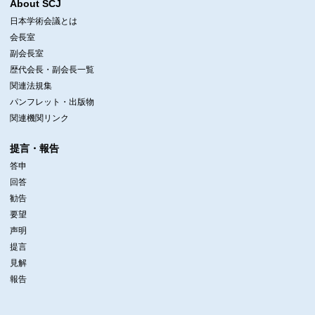
About SCJ
日本学術会議とは
会長室
副会長室
歴代会長・副会長一覧
関連法規集
パンフレット・出版物
関連機関リンク
提言・報告
答申
回答
勧告
要望
声明
提言
見解
報告