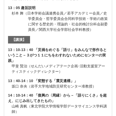
13：05 趣旨説明
杉本 舞（日本学術会議連携会員／若手アカデミー会員／史
学委員会・哲学委員会合同科学技術・学術の政策
に関する歴史的・理論的・社会的検討分科会副委
員長／関西大学社会学部社会学科教授）
【講演】
13：10-13：40 「災禍をめぐる「語り」をみんなで形作ると
いうこと－３がつ１１にちをわすれないためにセンターの実
践」
甲斐 賢治（せんだいメディアテーク企画･活動支援室アー
ティスティックディレクター）
13：40-14：10 「変態する「震災遺構」」
坂口 奈央（岩手大学地域防災研究センター准教授）
14：10-14：40 「復興の〈周縁〉から－「語りにくさ」を超
え、にじみ出してきたもの」
山崎 真帆（東北学院大学情報学部データサイエンス学科講
師）