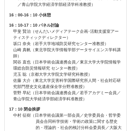
／青山学院大学経済学部経済学科准教授）
16：00-16：10 小休憩
16：10-17：10 パネル討論
甲斐 賢治（せんだいメディアテーク企画･活動支援室アー
ティスティックディレクター）
坂口 奈央（岩手大学地域防災研究センター准教授）
山崎 真帆（東北学院大学情報学部データサイエンス学科講
師）
関谷 直也（日本学術会議連携会員／東京大学大学院情報学
環総合防災情報研究 センター教授）
児玉 聡（京都大学大学院文学研究科教授）
佐藤 大介（東北大学災害科学国際研究所人間・社会対応研
究部門歴史文化遺産保全学分野准教授）
菅野 早紀（日本学術会議連携会員／若手アカデミー会員／
青山学院大学経済学部経済学科准教授）
17：10 閉会挨拶
中村 征樹（日本学術会議第一部会員／史学委員会・哲学委
員会合同科学技術・学術の政策に関する歴史
的・理論的・社会的検討分科会委員長／大阪大