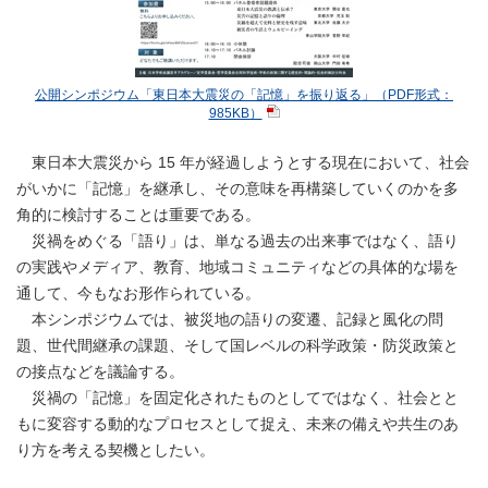
公開シンポジウム「東日本大震災の「記憶」を振り返る」（PDF形式：
985KB）
東日本大震災から 15 年が経過しようとする現在において、社会
がいかに「記憶」を継承し、その意味を再構築していくのかを多
角的に検討することは重要である。
災禍をめぐる「語り」は、単なる過去の出来事ではなく、語り
の実践やメディア、教育、地域コミュニティなどの具体的な場を
通して、今もなお形作られている。
本シンポジウムでは、被災地の語りの変遷、記録と風化の問
題、世代間継承の課題、そして国レベルの科学政策・防災政策と
の接点などを議論する。
災禍の「記憶」を固定化されたものとしてではなく、社会とと
もに変容する動的なプロセスとして捉え、未来の備えや共生のあ
り方を考える契機としたい。