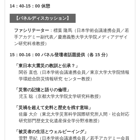
14：40-15：00 休憩
【パネルディスカッション】
ファシリテーター
：標葉 隆馬（日本学術会議連携会員／若
手アカデミー副代表／慶應義塾大学大学院メディアデザイ
ン研究科准教授）
15：00-16：00 パネル登壇者話題提供（各 15 分）
「東日本大震災の教訓と伝承？」
関谷 直也（日本学術会議連携会員／東京大学大学院情報
学環総合防災情報研究 センター教授）
「災害の記憶と語りの倫理」
児玉 聡（京都大学大学院文学研究科教授）
「災禍を超えて史料と歴史を残す意味」
佐藤 大介（東北大学災害科学国際研究所人間・社会対応
研究部門歴史文化遺産保全学分野准教授）
「被災者の生活とウェルビーイング」
菅野 早紀（日本学術会議連携会員／若手アカデミー会員