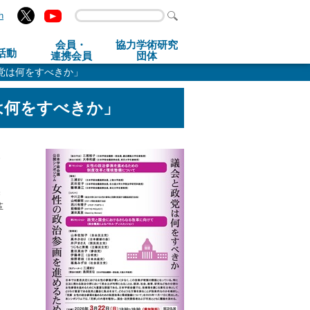
h
会員・
協力学術研究
活動
連携会員
団体
党は何をすべきか」
は何をすべきか」
わ
め
焦
革