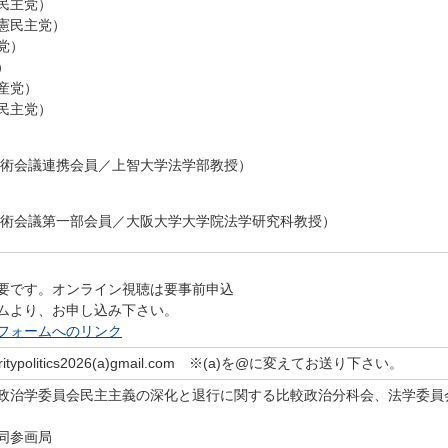
民主党）
憲民主党）
党）
）
産党）
民主党）
学術会議連携会員／上智大学法学部教授）
学術会議第一部会員／大阪大学大学院法学研究科教授）
要です。オンライン視聴は要事前申込
ムより、お申し込み下さい。
フォームへのリンク
ypolitics2026(a)gmail.com ※(a)を@に変えてお送り下さい。
政治学委員会民主主義の深化と退行に関する比較政治分科会、法学委員
同参画局