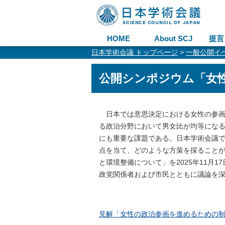
HOME
About SCJ
提言
日本学術会議 トップページ
>
一般公開イ
公開シンポジウム「女
日本では意思決定における女性の参画
る政治分野において男女比が均等にな
にも重要な課題である。日本学術会議
点を当て、どのような方策を採ることが
と環境整備について」を2025年11月
政党関係者および市民とともに議論を
見解「女性の政治参画を進めるための