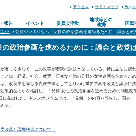
アクセス
サイトマップ
Englis
地域等との
・報告
イベント
委員会活動
国際
連携
ベント
> 公開シンポジウム「女性の政治参画を進めるために：議会と政
性の政治参画を進めるために：議会と政党
が著しく少なく、この改善が喫緊の課題となっている。特に立法に携
ることは、経済、社会、教育、研究など他の分野の女性参画を進めるた
では、改善策を講じる責任主体としてとりわけ重要である政党と議会に
効果的なのかを検討し、「見解 女性の政治参画を進めるための制度改
17日に発出した。本シンポジウムでは、「見解」の内容を報告し、国会・
深める。
制度改革と環境整備について」