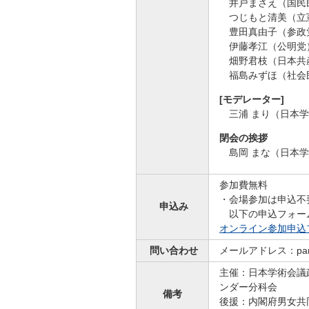
井戸まさえ（国民
つじもと清美（立
豊田真由子（参政
伊藤孝江（公明党
畑野君枝（日本共
福島みずほ（社会
[モデレーター]
三浦 まり（日本
閉会の挨拶
島岡 まな（日本
参加費無料
・会場参加は申込不
申込み
以下の申込フォー
オンライン参加申込
問い合わせ
メールアドレス：parit
主催：日本学術会議
ンダー分科会
備考
後援：内閣府男女共