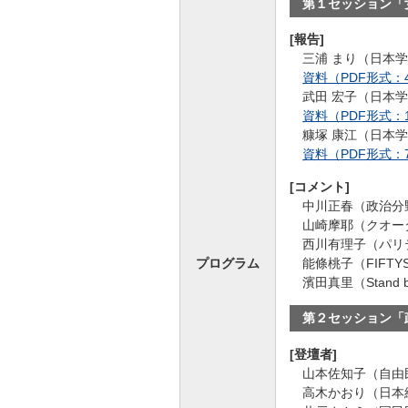
第１セッション「
[報告]
三浦 まり（日本
資料（PDF形式：4
武田 宏子（日本
資料（PDF形式：1
糠塚 康江（日本
資料（PDF形式：7
[コメント]
中川正春（政治分
山崎摩耶（クオー
西川有理子（パリ
能條桃子（FIFTYS
プログラム
濱田真里（Stand 
第２セッション「
[登壇者]
山本佐知子（自由
高木かおり（日本