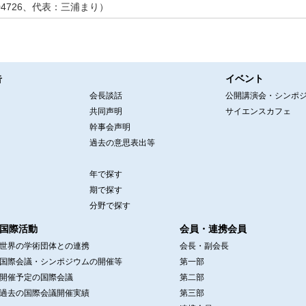
04726、代表：三浦まり）
告
イベント
会長談話
公開講演会・シンポ
共同声明
サイエンスカフェ
幹事会声明
過去の意思表出等
年で探す
期で探す
分野で探す
国際活動
会員・連携会員
世界の学術団体との連携
会長・副会長
国際会議・シンポジウムの開催等
第一部
開催予定の国際会議
第二部
過去の国際会議開催実績
第三部