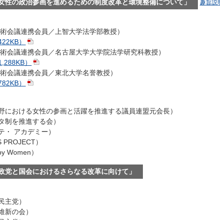
女性の政治参画を進めるための制度改革と環境整備について」
趣旨説明
学術会議連携会員／上智大学法学部教授）
22KB）
学術会議連携会員／名古屋大学大学院法学研究科教授）
,288KB）
学術会議連携会員／東北大学名誉教授）
82KB）
野における女性の参画と活躍を推進する議員連盟元会長）
タ制を推進する会）
テ・ アカデミー）
 PROJECT）
by Women）
政党と国会におけるさらなる改革に向けて」
民主党）
維新の会）