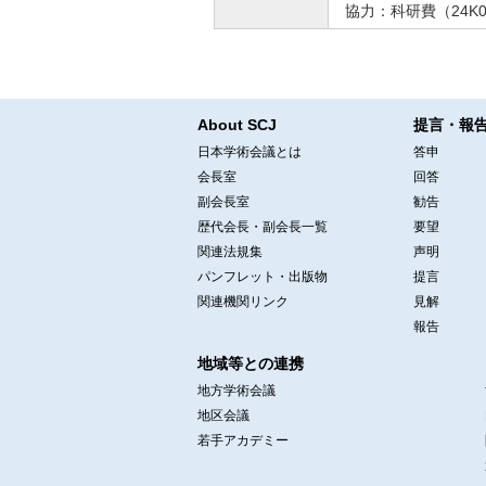
協力：科研費（24K
About SCJ
提言・報
日本学術会議とは
答申
会長室
回答
副会長室
勧告
歴代会長・副会長一覧
要望
関連法規集
声明
パンフレット・出版物
提言
関連機関リンク
見解
報告
地域等との連携
地方学術会議
地区会議
若手アカデミー