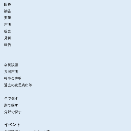
回答
勧告
要望
声明
提言
見解
報告
会長談話
共同声明
幹事会声明
過去の意思表出等
年で探す
期で探す
分野で探す
イベント