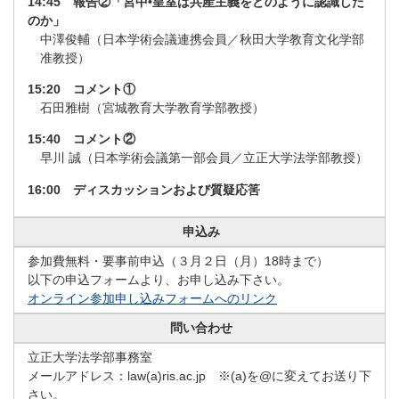
14:45 報告②「宮中•皇室は共産主義をどのように認識した
のか」
中澤俊輔（日本学術会議連携会員／秋田大学教育文化学部
准教授）
15:20 コメント①
石田雅樹（宮城教育大学教育学部教授）
15:40 コメント②
早川 誠（日本学術会議第一部会員／立正大学法学部教授）
16:00 ディスカッションおよび質疑応筈
申込み
参加費無料・要事前申込（３月２日（月）18時まで）
以下の申込フォームより、お申し込み下さい。
オンライン参加申し込みフォームへのリンク
問い合わせ
立正大学法学部事務室
メールアドレス：law(a)ris.ac.jp ※(a)を@に変えてお送り下
さい。