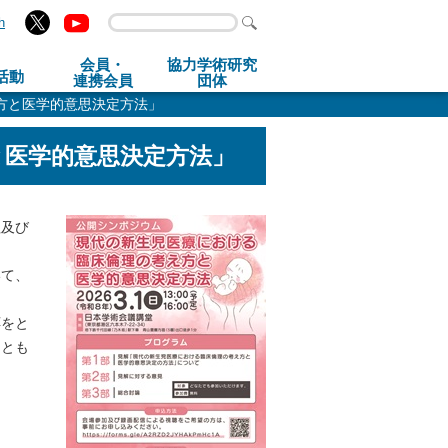
h
会員・
協力学術研究
活動
連携会員
団体
方と医学的意思決定方法」
と医学的意思決定方法」
理及び
いて、
応をと
ととも