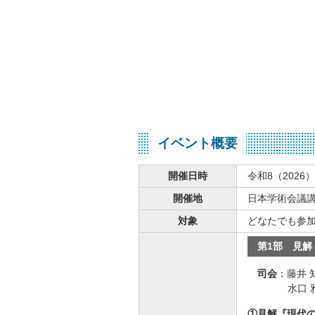
イベント概要
開催日時
令和8（2026）
開催地
日本学術会議講
対象
どなたでも参
第1部 見
司会
：
藤井
水口
①見解『現代