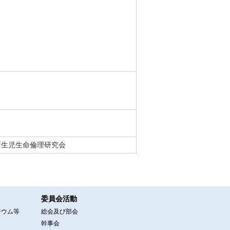
新生児生命倫理研究会
委員会活動
ジウム等
総会及び部会
幹事会