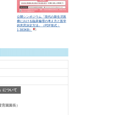
公開シンポジウム「現代の新生児医
療における臨床倫理の考え方と医学
的意思決定方法」（PDF形式：
1,383KB）
」について
）
愛育園園長）