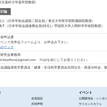
東京薬科大学薬学部教授）
合討論
 尚人（日本学術会議第二部会員／東京大学医学部附属病院教授）
 桃子（日本学術会議連携会員(特任)／早稲田大学人間科学学術院教授）
事前申込要
のリンク先申込フォームより、お申込み下さい。
へのリンク
理研究会事務局
natal.bioethics(a)gmail.com ※(a)を@にしてお送りください。
術会議臨床医学委員会・健康・生活科学委員会合同出生・発達分科会、
告
イベント
会長談話
公開講演会・シンポ
共同声明
サイエンスカフェ