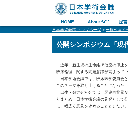
HOME
About SCJ
提言
日本学術会議 トップページ
>
一般公開イ
公開シンポジウム「現
近年、新生児の生命維持治療の停止を
臨床倫理に関する問題意識が高まって
日本学術会議では、臨床医学委員会と
このテーマを取り上げることになった
出生・発達分科会では、歴史的背景か
りまとめ、日本学術会議の見解として
に、幅広く意見を求めることとしたい