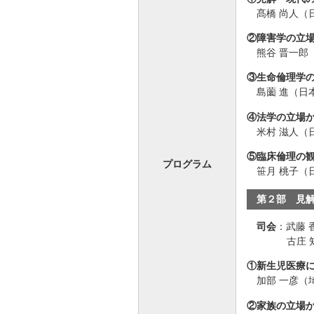
髙橋 尚人
②障害学の立
熊谷 晋一
③生命倫理学
島薗 進（日
④法学の立場
米村 滋人
⑤臨床倫理の
プログラム
笹月 桃子（
第２部 見
司会
：
武藤
古庄
①新生児医療
加部 一彦（
②家族の立場