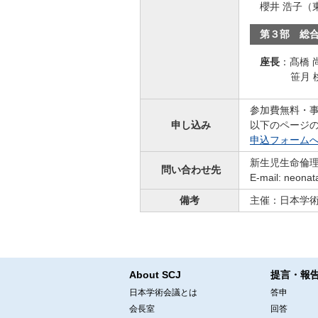
櫻井 浩子（
第３部 総
座長
：
髙橋
笹月
参加費無料・
申し込み
以下のページ
申込フォーム
新生児生命倫
問い合わせ先
E-mail: neo
備考
主催：日本学
About SCJ
提言・報
日本学術会議とは
答申
会長室
回答