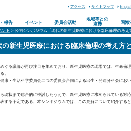
アクセス
サイトマップ
Englis
地域等との
・報告
イベント
委員会活動
国際
連携
ベント
> 公開シンポジウム「現代の新生児医療における臨床倫理の考え
代の新生児医療における臨床倫理の考え方
めぐる議論が再び注目を集めており、新生児医療の現場では、生命倫
いる。
健康・生活科学委員会二つの委員会合同による出生・発達分科会にお
。
ら現状まで総合的に検討したうえで、新生児医療に求められている対
公表する予定である。本シンボジウムでは、この見解について紹介する
。