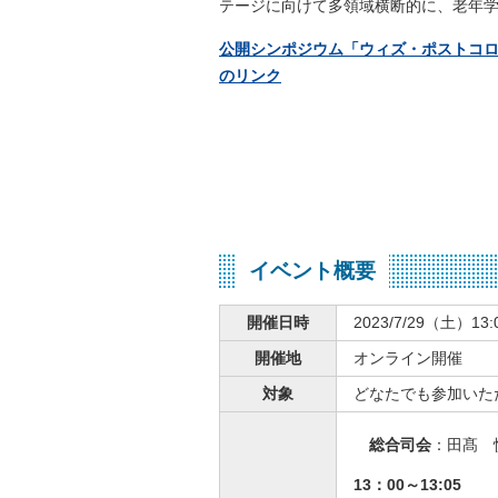
テージに向けて多領域横断的に、老年
公開シンポジウム「ウィズ・ポストコ
のリンク
イベント概要
開催日時
2023/7/29（土）13:0
開催地
オンライン開催
対象
どなたでも参加いた
総合司会
：田髙 
13：00～13:05