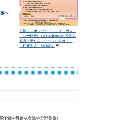
動画へ
公開シンポジウム「ウィズ・ポスト
コロナ時代における老年学の役割と
発揮：新たなステージに向けて」
（PDF形式：640KB）
部保健学科創成看護学分野教授)