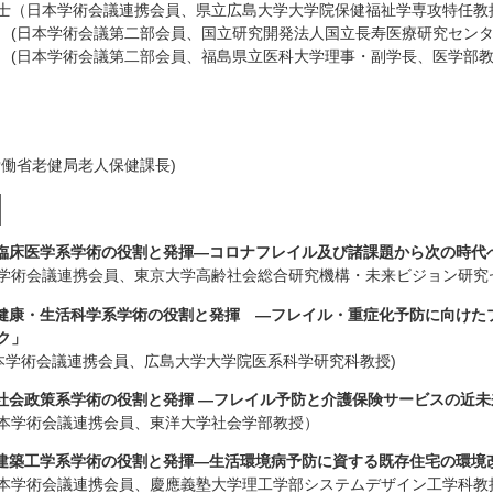
士（日本学術会議連携会員、県立広島大学大学院保健福祉学専攻特任教
 (日本学術会議第二部会員、国立研究開発法人国立長寿医療研究センタ
日本学術会議第二部会員、福島県立医科大学理事・副学長、医学部教
労働省老健局老人保健課長)
0 「臨床医学系学術の役割と発揮―コロナフレイル及び諸課題から次の時
学術会議連携会員、東京大学高齢社会総合研究機構・未来ビジョン研究
10 「健康・生活科学系学術の役割と発揮 ―フレイル・重症化予防に向け
ク」
日本学術会議連携会員、広島大学大学院医系科学研究科教授)
0 「社会政策系学術の役割と発揮 ―フレイル予防と介護保険サービスの近
本学術会議連携会員、東洋大学社会学部教授）
0 「建築工学系学術の役割と発揮―生活環境病予防に資する既存住宅の環境
本学術会議連携会員、慶應義塾大学理工学部システムデザイン工学科教