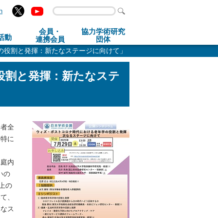
h
会員・
協力学術研究
活動
連携会員
団体
の役割と発揮：新たなステージに向けて」
役割と発揮：新たなステ
染者全
。特に
家庭内
いの
上の
いて、
たなス