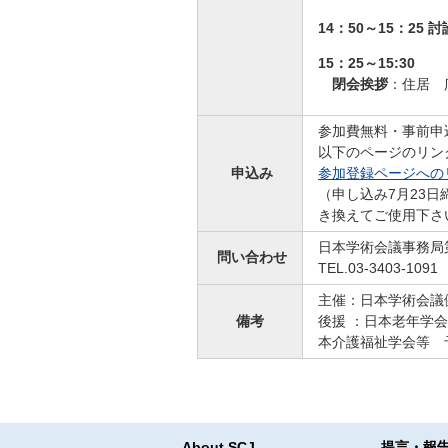
14：50～15：25
15：25～15:30
閉会挨拶
：住居 
参加費無料・事前申
以下のページのリン
申込み
参加登録ページへの
（申し込み7月23日締切
き換えてご使用下さ
日本学術会議事務局
問い合わせ
TEL.03-3403-1091
主催：日本学術会議
備考
後援 ：日本老年学会
本介護福祉学会等 
About SCJ
提言・報