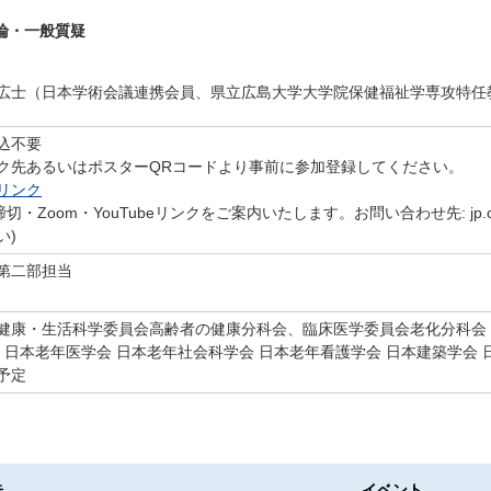
 討論・一般質疑
広士（日本学術会議連携会員、県立広島大学大学院保健福祉学専攻特任
込不要
ク先あるいはポスターQRコードより事前に参加登録してください。
リンク
・Zoom・YouTubeリンクをご案内いたします。お問い合わせ先: jp.carew
い)
第二部担当
健康・生活科学委員会高齢者の健康分科会、臨床医学委員会老化分科会
 日本老年医学会 日本老年社会科学会 日本老年看護学会 日本建築学会 
予定
告
イベント