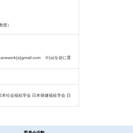
教授）
ork(a)gmail.com ※(a)を@に置
日本社会福祉学会 日本保健福祉学会 日
委員会活動