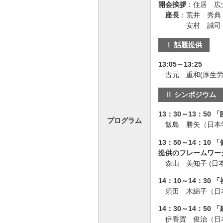
開会挨拶
：住居 広
座長
：荒井 秀典
安村 誠司 (
Ⅰ 話題提供
13:05～13:25
古元 重和(厚生
Ⅱ シンポジウム
13：30～13：5
プログラム
飯島 勝矢（日本
13：50～14：
提供のフレームワー
森山 美知子 (
14：10～14：3
須田 木綿子（日
14：30～14：5
伊香賀 俊治（日