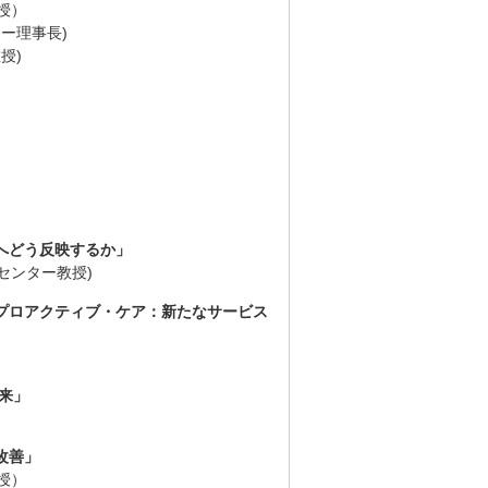
授）
ー理事長)
授)
代へどう反映するか」
センター教授)
たプロアクティブ・ケア：新たなサービス
未来」
改善」
授）