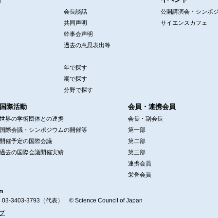
会長談話
公開講演会・シンポ
共同声明
サイエンスカフェ
幹事会声明
過去の意思表出等
年で探す
期で探す
分野で探す
国際活動
会員・連携会員
世界の学術団体との連携
会長・副会長
国際会議・シンポジウムの開催等
第一部
開催予定の国際会議
第二部
過去の国際会議開催実績
第三部
連携会員
栄誉会員
n
403-3793（代表） © Science Council of Japan
プ