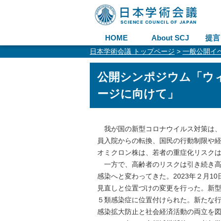
HOME
About SCJ
提言
日本学術会議 トップページ
>
一般公開イ
公開シンポジウム「ウ
ージに向けて」
我が国の新型コロナウイルス対策は、
員入院からの転換、国民の行動制限や
オミクロン株は、若者の重症化リスク
一方で、高齢者のリスクは引き続き高
感染へと変わってきた。2023年２月
見直しと位置づけの変更を行った。新型コ
５類感染症に位置付けられた。新たな
感染拡大防止と社会経済活動の両立を