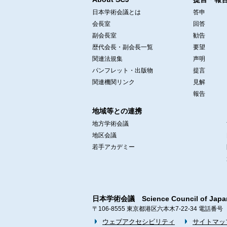
日本学術会議とは
答申
会長室
回答
副会長室
勧告
歴代会長・副会長一覧
要望
関連法規集
声明
パンフレット・出版物
提言
関連機関リンク
見解
報告
地域等との連携
地方学術会議
地区会議
若手アカデミー
日本学術会議 Science Council of Japa
〒106-8555 東京都港区六本木7-22-34 電話番号 03-3
ウェブアクセシビリティ
サイトマッ