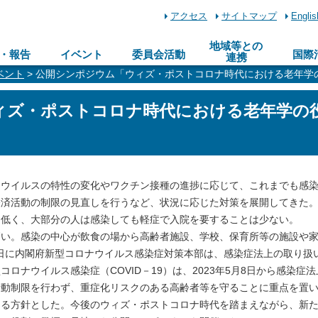
アクセス
サイトマップ
Englis
地域等との
・報告
イベント
委員会活動
国際
連携
ベント
> 公開シンポジウム「ウィズ・ポストコロナ時代における老年学
ィズ・ポストコロナ時代における老年学の
ウイルスの特性の変化やワクチン接種の進捗に応じて、これまでも感
経済活動の制限の見直しを行うなど、状況に応じた対策を展開してきた
は低く、大部分の人は感染しても軽症で入院を要することは少ない。
い。感染の中心が飲食の場から高齢者施設、学校、保育所等の施設や
10日に内閣府新型コロナウイルス感染症対策本部は、感染症法上の取り扱
ロナウイルス感染症（COVID－19）は、2023年5月8日から感染症法
行動制限を行わず、重症化リスクのある高齢者等を守ることに重点を置
図る方針とした。今後のウィズ・ポストコロナ時代を踏まえながら、新