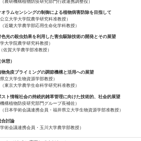
 （農研機構植物防疫研究部門行政連携調整役）
0 クオラムセンシングの制御による植物病害防除を目指して
阪公立大学大学院農学研究科准教授）
 （近畿大学農学部応用生命化学科教授）
5 青色光の殺虫効果を利用した害虫駆除技術の開発とその展望
大学大学院農学研究科教授）
（佐賀大学農学部准教授）
 （休憩）
5 植物免疫プライミングの調節機構と活用への展望
井県立大学生物資源学部教授）
 （東京大学農学生命科学研究科准教授）
0 ポスト情報社会の持続的雑草管理に向けた技術的、社会的展望
研機構植物防疫研究部門グループ長補佐）
 （日本学術会議連携会員・福井県立大学生物資源学部准教授）
 総合討論
本学術会議連携会員・玉川大学農学部教授）