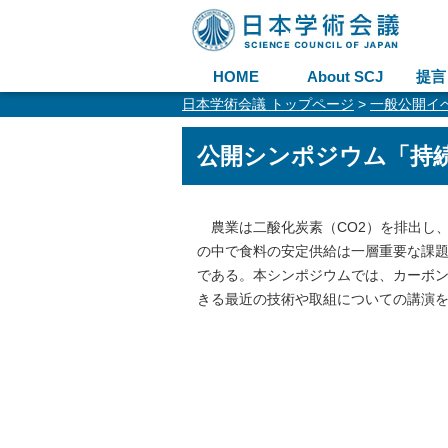
HOME
About SCJ
提言
日本学術会議 トップページ
>
一般公開イ
公開シンポジウム「持
農業は二酸化炭素（CO2）を排出し
の中で食料の安定供給は一層重要な課
である。本シンポジウムでは、カーボ
きる最近の技術や取組についての講演