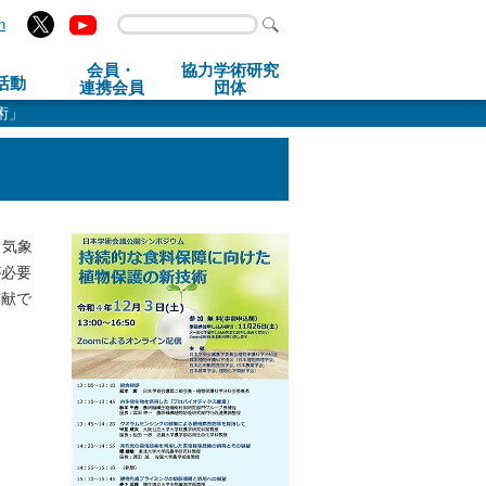
h
会員・
協力学術研究
活動
連携会員
団体
術」
」
常気象
が必要
貢献で