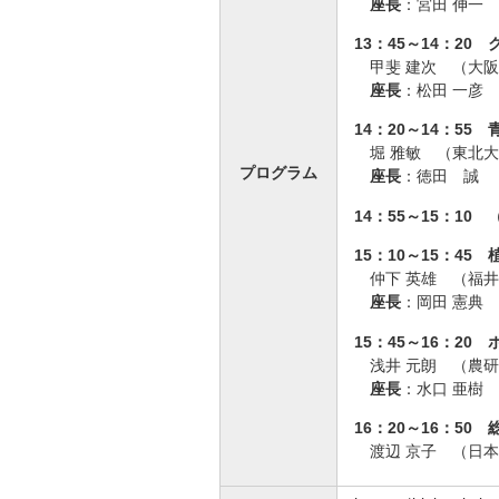
座長
：宮田 伸一
13：45～14：2
甲斐 建次 （大
座長
：松田 一彦
14：20～14：5
堀 雅敏 （東北
プログラム
座長
：徳田 誠 
14：55～15：10
15：10～15：4
仲下 英雄 （福
座長
：岡田 憲典
15：45～16：2
浅井 元朗 （農
座長
：水口 亜樹
16：20～16：50
渡辺 京子 （日