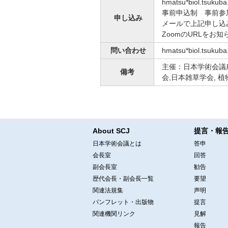
hmatsu*biol.ts
事前申込制 事前参
申し込み
メールで上記申し込
ZoomのURLをお
問い合わせ
hmatsu*biol.ts
主催：日本学術会議
備考
会,日本雑草学会, 
About SCJ
提言・報
日本学術会議とは
答申
会長室
回答
副会長室
勧告
歴代会長・副会長一覧
要望
関連法規集
声明
パンフレット・出版物
提言
関連機関リンク
見解
報告