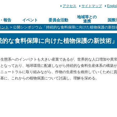
アクセス
サイトマップ
Englis
地域等との
・報告
イベント
委員会活動
国際
連携
ベント
> 公開シンポジウム「持続的な食料保障に向けた植物保護の新技
続的な食料保障に向けた植物保護の新技術
、生態系へのインパクトも大きい産業であるが、世界的な人口増加や異
題となっており、地球環境に配慮しながら持続的な食料生産体系の構築
ンニュートラルに取り組みながら、作物の生産性を維持していくために
を基に、これからの植物保護について討議し、理解を深める。