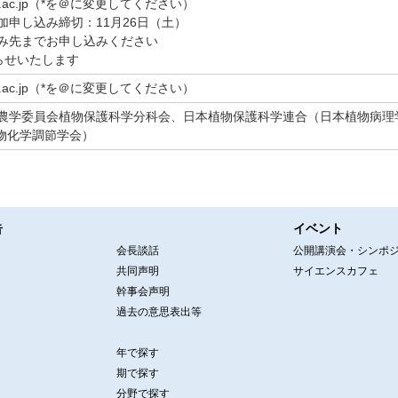
ukuba.ac.jp（*を＠に変更してください）
加申し込み締切：11月26日（土）
み先までお申し込みください
知らせいたします
ukuba.ac.jp（*を＠に変更してください）
農学委員会植物保護科学分科会、日本植物保護科学連合（日本植物病理学
植物化学調節学会）
告
イベント
会長談話
公開講演会・シンポ
共同声明
サイエンスカフェ
幹事会声明
過去の意思表出等
年で探す
期で探す
分野で探す