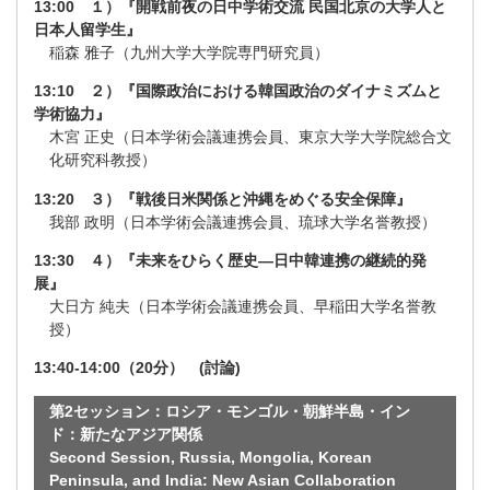
13:00 １）『開戦前夜の日中学術交流 民国北京の大学人と
日本人留学生』
稲森 雅子（九州大学大学院専門研究員）
13:10 ２）『国際政治における韓国政治のダイナミズムと
学術協力』
木宮 正史（日本学術会議連携会員、東京大学大学院総合文
化研究科教授）
13:20 ３）『戦後日米関係と沖縄をめぐる安全保障』
我部 政明（日本学術会議連携会員、琉球大学名誉教授）
13:30 ４）『未来をひらく歴史―日中韓連携の継続的発
展』
大日方 純夫（日本学術会議連携会員、早稲田大学名誉教
授）
13:40-14:00（20分） (討論)
第2セッション：ロシア・モンゴル・朝鮮半島・イン
ド：新たなアジア関係
Second Session, Russia, Mongolia, Korean
Peninsula, and India: New Asian Collaboration