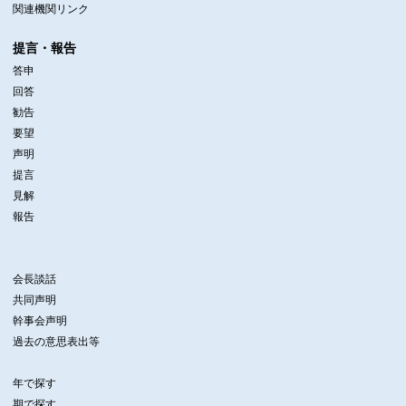
関連機関リンク
提言・報告
答申
回答
勧告
要望
声明
提言
見解
報告
会長談話
共同声明
幹事会声明
過去の意思表出等
年で探す
期で探す