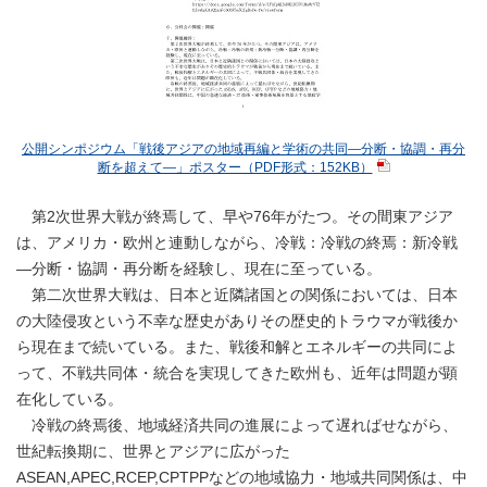
公開シンポジウム「戦後アジアの地域再編と学術の共同―分断・協調・再分
断を超えて―」ポスター（PDF形式：152KB）
第2次世界大戦が終焉して、早や76年がたつ。その間東アジア
は、アメリカ・欧州と連動しながら、冷戦：冷戦の終焉：新冷戦
―分断・協調・再分断を経験し、現在に至っている。
第二次世界大戦は、日本と近隣諸国との関係においては、日本
の大陸侵攻という不幸な歴史がありその歴史的トラウマが戦後か
ら現在まで続いている。また、戦後和解とエネルギーの共同によ
って、不戦共同体・統合を実現してきた欧州も、近年は問題が顕
在化している。
冷戦の終焉後、地域経済共同の進展によって遅ればせながら、
世紀転換期に、世界とアジアに広がった
ASEAN,APEC,RCEP,CPTPPなどの地域協力・地域共同関係は、中