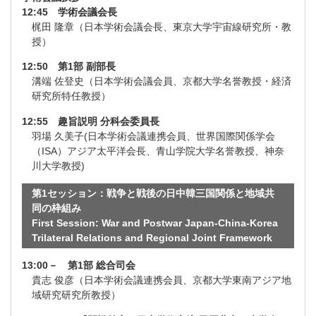
12:45 学術会議会長
梶田 隆章（日本学術会議会長、東京大学宇宙線研究所・教
授）
12:50 第1部 副部長
溝端 佐登史（日本学術会議会員、京都大学名誉教授・経済
研究所特任教授）
12:55 趣旨説明 分科会委員長
羽場 久美子(日本学術会議連携会員、世界国際関係学会
（ISA）アジア太平洋会長、青山学院大学名誉教授、神奈
川大学教授)
第1セッション：戦争と戦後の日中韓三国関係と地域共
同の枠組み
First Session: War and Postwar Japan-China-Korea
Trilateral Relations and Regional Joint Framework
13:00－ 第1部 総合司会
貴志 俊彦（日本学術会議連携会員、京都大学東南アジア地
域研究研究所教授）