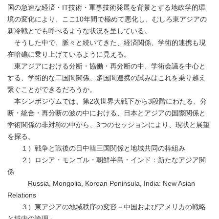
国の急速な経済・IT技術・軍事技術発展を背景とする地政学的環
境の変化により、ここ10年間で極めて悪化し、むしろ東アジアの
新冷戦とでも呼べるような状況を呈している。
そうした中で、脈々と続いてきた、経済関係、学術的連携も現
在暗礁に乗り上げているように見える。
東アジアにおける分断・協働・再分断の中、学術会議を中心と
する、学術的な二国間関係、多国間連携の試みはこれを乗り越え
繋ぐことができるだろうか。
本シンポジウムでは、第2次世界大戦下から3段階にわたる、分
断・統合・再分断の波の中における、日本とアジアの国際関係と
学術関係の非対称の中から、3つのセッションにより、現状と展望
を探る。
１）戦争と戦後の日中韓三国関係と地域共同の枠組み
２）ロシア・モンゴル・朝鮮半島・インド：新たなアジア関
係
Russia, Mongolia, Korean Peninsula, India: New Asian
Relations
３）東アジアの地域秩序の変容－中国およびアメリカの戦略
と域内の論理」