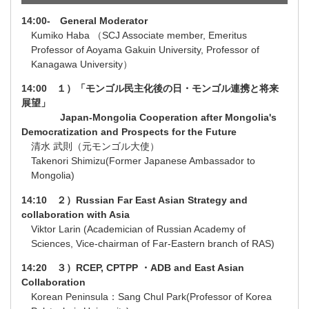
14:00- General Moderator
Kumiko Haba （SCJ Associate member, Emeritus
Professor of Aoyama Gakuin University, Professor of
Kanagawa University）
14:00 １）「モンゴル民主化後の日・モンゴル連携と将来
展望」
Japan-Mongolia Cooperation after Mongolia's
Democratization and Prospects for the Future
清水 武則（元モンゴル大使）
Takenori Shimizu(Former Japanese Ambassador to
Mongolia)
14:10 ２）Russian Far East Asian Strategy and
collaboration with Asia
Viktor Larin (Academician of Russian Academy of
Sciences, Vice-chairman of Far-Eastern branch of RAS)
14:20 ３）RCEP, CPTPP ・ADB and East Asian
Collaboration
Korean Peninsula：Sang Chul Park(Professor of Korea