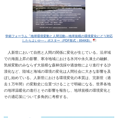
学術フォーラム「地球環境変動と人間活動―地球規模の環境変化にどう対応
したらよいか―」ポスター（PDF形式：894KB）
人新世において自然と人間の関係に変化が生じている。沿岸域
での海面上昇の影響、寒冷地域における氷河や永久凍土の融解、
気候変動のみならず大規模な森林伐採や過放牧により進行する沙
漠化など、陸域と海域の環境の変化は人間社会に大きな影響を及
ぼし始めている。人新世における環境変化の本質は、完新世（過
去１万年間）の変動史に位置づけることで明確になる。世界各地
の地球温暖化の進行とその影響を報告し、地球規模の環境変化と
その適応策について多角的に考察する。