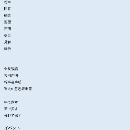
答申
回答
勧告
要望
声明
提言
見解
報告
会長談話
共同声明
幹事会声明
過去の意思表出等
年で探す
期で探す
分野で探す
イベント