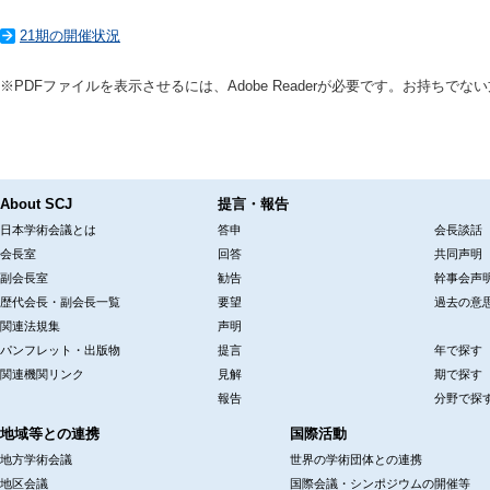
21期の開催状況
※PDFファイルを表示させるには、Adobe Readerが必要です。お持ちでな
About SCJ
提言・報告
日本学術会議とは
答申
会長談話
会長室
回答
共同声明
副会長室
勧告
幹事会声
歴代会長・副会長一覧
要望
過去の意
関連法規集
声明
パンフレット・出版物
提言
年で探す
関連機関リンク
見解
期で探す
報告
分野で探
地域等との連携
国際活動
地方学術会議
世界の学術団体との連携
地区会議
国際会議・シンポジウムの開催等