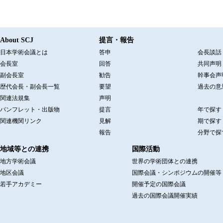
About SCJ
提言・報告
日本学術会議とは
答申
会長談話
会長室
回答
共同声明
副会長室
勧告
幹事会声
歴代会長・副会長一覧
要望
過去の意
関連法規集
声明
パンフレット・出版物
提言
年で探す
関連機関リンク
見解
期で探す
報告
分野で探
地域等との連携
国際活動
地方学術会議
世界の学術団体との連携
地区会議
国際会議・シンポジウムの開催等
若手アカデミー
開催予定の国際会議
過去の国際会議開催実績