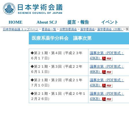
HOME
About SCJ
提言・報告
イベント
日本学術会議 トップページ
>
委員会一覧
>
分野別委員会
>
薬学委員会
>
薬学委員会（21期）
> 
医療系薬学分科会 議事次第
◆第２１期・第４回（平成２３年
議事次第（PDF形式：
６月１７日）
43KB）
◆第２１期・第３回（平成２２年
議事次第（PDF形式：
６月１１日）
46KB）
◆第２１期・第２回（平成２１年
議事次第（PDF形式：
７月１０日）
43KB）
◆第２１期・第１回（平成２０年１
議事次第（PDF形式：
２月２６日）
43KB）