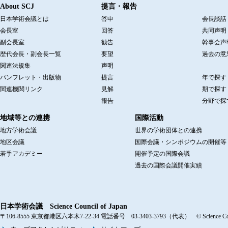
About SCJ
提言・報告
日本学術会議とは
答申
会長談話
会長室
回答
共同声明
副会長室
勧告
幹事会声
歴代会長・副会長一覧
要望
過去の意
関連法規集
声明
パンフレット・出版物
提言
年で探す
関連機関リンク
見解
期で探す
報告
分野で探
地域等との連携
国際活動
地方学術会議
世界の学術団体との連携
地区会議
国際会議・シンポジウムの開催等
若手アカデミー
開催予定の国際会議
過去の国際会議開催実績
日本学術会議 Science Council of Japan
〒106-8555 東京都港区六本木7-22-34 電話番号 03-3403-3793（代表） © Science Counci