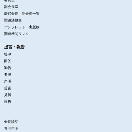
会長室
副会長室
歴代会長・副会長一覧
関連法規集
パンフレット・出版物
関連機関リンク
提言・報告
答申
回答
勧告
要望
声明
提言
見解
報告
会長談話
共同声明