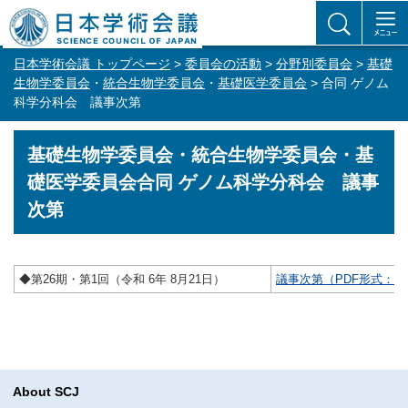
日本学術会議 トップページ
>
委員会の活動
>
分野別委員会
>
基礎
生物学委員会
・
統合生物学委員会
・
基礎医学委員会
> 合同 ゲノム
科学分科会 議事次第
基礎生物学委員会・統合生物学委員会・基
礎医学委員会合同
ゲノム科学分科会 議事
次第
◆第26期・第1回（令和 6年 8月21日）
議事次第（PDF形式：91
About SCJ