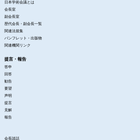
日本学術会議とは
会長室
副会長室
歴代会長・副会長一覧
関連法規集
パンフレット・出版物
関連機関リンク
提言・報告
答申
回答
勧告
要望
声明
提言
見解
報告
会長談話