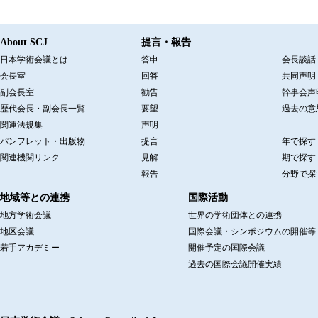
About SCJ
提言・報告
日本学術会議とは
答申
会長談話
会長室
回答
共同声明
副会長室
勧告
幹事会声
歴代会長・副会長一覧
要望
過去の意
関連法規集
声明
パンフレット・出版物
提言
年で探す
関連機関リンク
見解
期で探す
報告
分野で探
地域等との連携
国際活動
地方学術会議
世界の学術団体との連携
地区会議
国際会議・シンポジウムの開催等
若手アカデミー
開催予定の国際会議
過去の国際会議開催実績