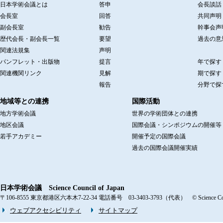
日本学術会議とは
答申
会長談話
会長室
回答
共同声明
副会長室
勧告
幹事会声
歴代会長・副会長一覧
要望
過去の意
関連法規集
声明
パンフレット・出版物
提言
年で探す
関連機関リンク
見解
期で探す
報告
分野で探
地域等との連携
国際活動
地方学術会議
世界の学術団体との連携
地区会議
国際会議・シンポジウムの開催等
若手アカデミー
開催予定の国際会議
過去の国際会議開催実績
日本学術会議 Science Council of Japan
〒106-8555 東京都港区六本木7-22-34 電話番号 03-3403-3793（代表） © Science Counci
ウェブアクセシビリティ
サイトマップ