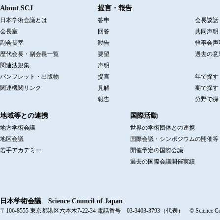
About SCJ
提言・報告
日本学術会議とは
答申
会長談話
会長室
回答
共同声明
副会長室
勧告
幹事会声
歴代会長・副会長一覧
要望
過去の意
関連法規集
声明
パンフレット・出版物
提言
年で探す
関連機関リンク
見解
期で探す
報告
分野で探
地域等との連携
国際活動
地方学術会議
世界の学術団体との連携
地区会議
国際会議・シンポジウムの開催等
若手アカデミー
開催予定の国際会議
過去の国際会議開催実績
日本学術会議 Science Council of Japan
〒106-8555 東京都港区六本木7-22-34 電話番号 03-3403-3793（代表） © Science Counci