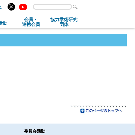
h
会員・
協力学術研究
活動
連携会員
団体
委員会活動