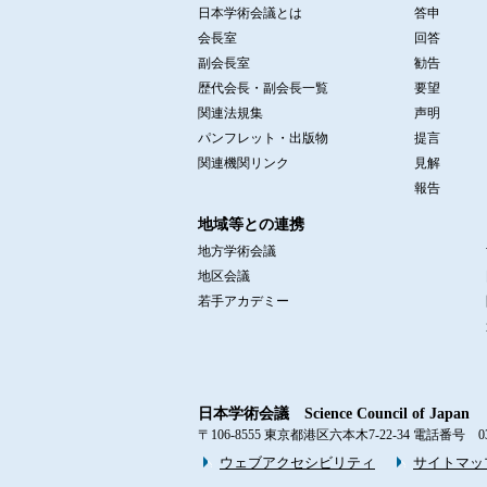
日本学術会議とは
答申
会長室
回答
副会長室
勧告
歴代会長・副会長一覧
要望
関連法規集
声明
パンフレット・出版物
提言
関連機関リンク
見解
報告
地域等との連携
地方学術会議
地区会議
若手アカデミー
日本学術会議 Science Council of Japan
〒106-8555 東京都港区六本木7-22-34 電話番号 03-3403
ウェブアクセシビリティ
サイトマッ