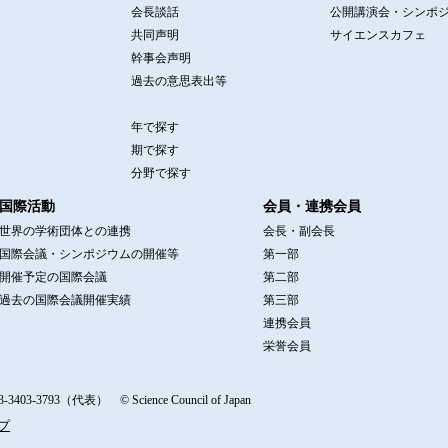
会長談話
公開講演会・シンポ
共同声明
サイエンスカフェ
幹事会声明
過去の意思表出等
年で探す
期で探す
分野で探す
国際活動
会員・連携会員
世界の学術団体との連携
会長・副会長
国際会議・シンポジウムの開催等
第一部
開催予定の国際会議
第二部
過去の国際会議開催実績
第三部
連携会員
栄誉会員
-3793（代表） © Science Council of Japan
プ