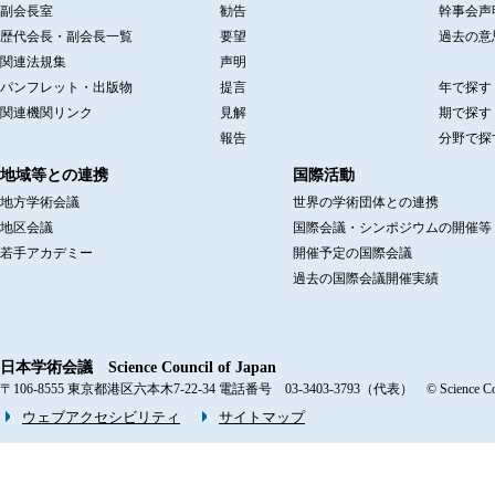
副会長室
勧告
幹事会声
歴代会長・副会長一覧
要望
過去の意
関連法規集
声明
パンフレット・出版物
提言
年で探す
関連機関リンク
見解
期で探す
報告
分野で探
地域等との連携
国際活動
地方学術会議
世界の学術団体との連携
地区会議
国際会議・シンポジウムの開催等
若手アカデミー
開催予定の国際会議
過去の国際会議開催実績
日本学術会議 Science Council of Japan
〒106-8555 東京都港区六本木7-22-34 電話番号 03-3403-3793（代表） © Science Counci
ウェブアクセシビリティ
サイトマップ