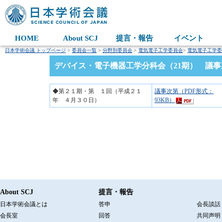
HOME
About SCJ
提言・報告
イベント
日本学術会議 トップページ
>
委員会一覧
>
分野別委員会
>
電気電子工学委員会
>
電気電子工学委
デバイス・電子機器工学分科会（21期） 議事
◆第２１期・第 １回（平成２１
議事次第（PDF形式：
年 ４月３０日）
93KB）
About SCJ
提言・報告
日本学術会議とは
答申
会長談話
会長室
回答
共同声明