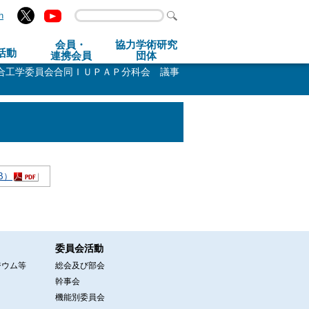
h
会員・
協力学術研究
活動
連携会員
団体
総合工学委員会合同ＩＵＰＡＰ分科会 議事
B）
委員会活動
ジウム等
総会及び部会
幹事会
機能別委員会