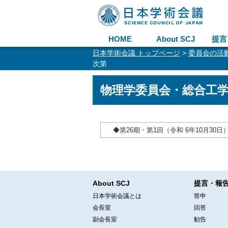
HOME
About SCJ
提言
日本学術会議 トップページ
>
委員会の活
次第
物理学委員会・総合工
◆第26期・第1回（令和 6年10月30日
About SCJ
提言・報
日本学術会議とは
答申
会長室
回答
副会長室
勧告