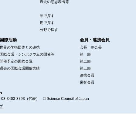
過去の意思表出等
年で探す
期で探す
分野で探す
国際活動
会員・連携会員
世界の学術団体との連携
会長・副会長
国際会議・シンポジウムの開催等
第一部
開催予定の国際会議
第二部
過去の国際会議開催実績
第三部
連携会員
栄誉会員
n
403-3793（代表） © Science Council of Japan
プ