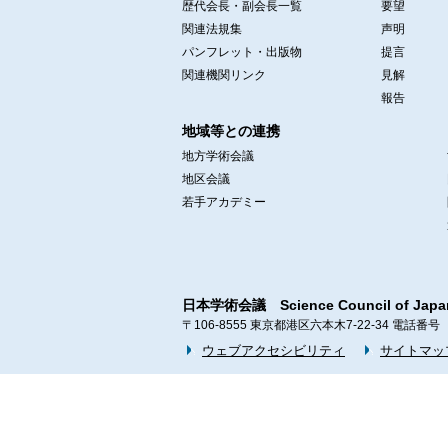
歴代会長・副会長一覧
要望
関連法規集
声明
パンフレット・出版物
提言
関連機関リンク
見解
報告
地域等との連携
地方学術会議
地区会議
若手アカデミー
日本学術会議 Science Council of Japa
〒106-8555 東京都港区六本木7-22-34 電話番号 03-3
ウェブアクセシビリティ
サイトマッ