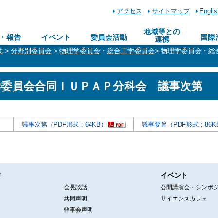
アクセス
サイトマップ
Englis
地域等との
・報告
イベント
委員会活動
国際
連携
動
>
分野別委員会
>
物理学委員会
・
総合工学委員会
> 物理学委員会・
学委員会合同ＩＵＰＡＰ分科会 議事次第
）
議事次第（PDF形式：64KB）
議事要旨（PDF形式：86K
告
イベント
会長談話
公開講演会・シンポ
共同声明
サイエンスカフェ
幹事会声明