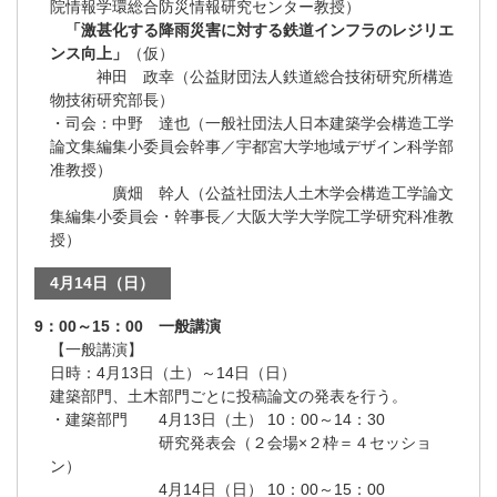
院情報学環総合防災情報研究センター教授）
「激甚化する降雨災害に対する鉄道インフラのレジリエ
ンス向上」
（仮）
神田 政幸（公益財団法人鉄道総合技術研究所構造
物技術研究部長）
・司会：中野 達也（一般社団法人日本建築学会構造工学
論文集編集小委員会幹事／宇都宮大学地域デザイン科学部
准教授）
廣畑 幹人（公益社団法人土木学会構造工学論文
集編集小委員会・幹事長／大阪大学大学院工学研究科准教
授）
4月14日（日）
9：00～15：00 一般講演
【一般講演】
日時：4月13日（土）～14日（日）
建築部門、土木部門ごとに投稿論文の発表を行う。
・建築部門 4月13日（土） 10：00～14：30
研究発表会（２会場×２枠＝４セッショ
ン）
4月14日（日） 10：00～15：00