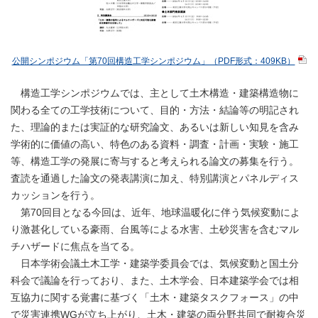
公開シンポジウム「第70回構造工学シンポジウム」（PDF形式：409KB）
構造工学シンポジウムでは、主として土木構造・建築構造物に
関わる全ての工学技術について、目的・方法・結論等の明記され
た、理論的または実証的な研究論文、あるいは新しい知見を含み
学術的に価値の高い、特色のある資料・調査・計画・実験・施工
等、構造工学の発展に寄与すると考えられる論文の募集を行う。
査読を通過した論文の発表講演に加え、特別講演とパネルディス
カッションを行う。
第70回目となる今回は、近年、地球温暖化に伴う気候変動によ
り激甚化している豪雨、台風等による水害、土砂災害を含むマル
チハザードに焦点を当てる。
日本学術会議土木工学・建築学委員会では、気候変動と国土分
科会で議論を行っており、また、土木学会、日本建築学会では相
互協力に関する覚書に基づく「土木・建築タスクフォース」の中
で災害連携WGが立ち上がり、土木・建築の両分野共同で耐複合災