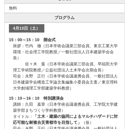
無料
プログラム
4月13日（土）
15：00～15：10 開会式
挨拶：竹内 徹（日本学術会議第三部会員、東京工業大学
環境・社会理工学院教授／一般社団法人日本建築学会会
長）
佐々木 葉（日本学術会議第三部会員、早稲田大学
理工学術院教授／公益社団法人土木学会次期会長）
司会：永野 正行（日本学術会議連携会員、一般社団法人
日本建築学会構造工学論文集編集小委員会主査／東京理科
大学創域理工学部建築学科教授）
15：10～16：10 特別講演会
講師：久田 嘉章（日本学術会議連携会員、工学院大学建
築学部まちづくり学科教授）
タイトル：
「土木・建築の協同によるマルチハザードに対
応可能な耐複合災害都市を目指して」
（仮）
司会：永野 正行（日本学術会議連携会員、一般社団法人