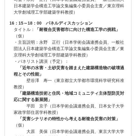
日本建築学会構造工学論文集編集小委員会主査／東京理科
大学創域理工学部建築学科教授）
16：15～18：00 パネルディスカッション
タイトル：
「耐複合災害都市に向けた構造工学の挑戦」
（仮）
・主旨説明：永野 正行（日本学術会議連携会員、一般社
団法人日本建築学会構造工学論文集編集小委員会主査／東
京理科大学創域理工学部建築学科教授）
・パネリスト講演（予定）：
「近年の水害・土砂災害を踏まえた建築構造物の破壊過
程とその性能」
壁谷澤 寿一（東京都立大学都市環境科学研究科准
教授）
「建築構造技術と住民・地域コミュニティ主体型防災対
応に関する新展開」
平田 京子（日本学術会議連携会員、日本女子大学
家政学部住居学科教授）
「災害シナリオの特性から考える耐複合災害の対策」
（仮）
大原 美保（日本学術会議連携会員、東京大学大学