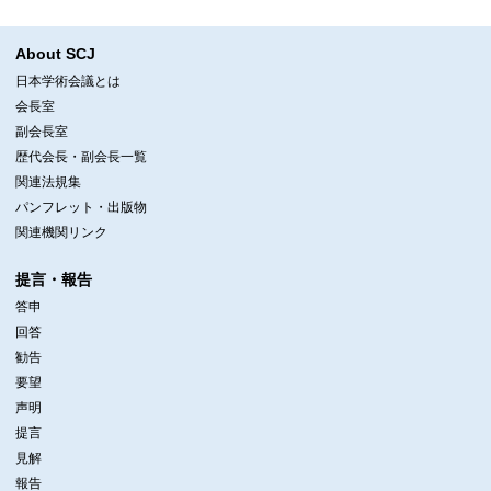
About SCJ
日本学術会議とは
会長室
副会長室
歴代会長・副会長一覧
関連法規集
パンフレット・出版物
関連機関リンク
提言・報告
答申
回答
勧告
要望
声明
提言
見解
報告