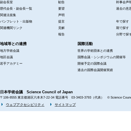
副会長室
勧告
幹事会声
歴代会長・副会長一覧
要望
過去の意
関連法規集
声明
パンフレット・出版物
提言
年で探す
関連機関リンク
見解
期で探す
報告
分野で探
地域等との連携
国際活動
地方学術会議
世界の学術団体との連携
地区会議
国際会議・シンポジウムの開催等
若手アカデミー
開催予定の国際会議
過去の国際会議開催実績
日本学術会議 Science Council of Japan
〒106-8555 東京都港区六本木7-22-34 電話番号 03-3403-3793（代表） © Science Council 
ウェブアクセシビリティ
サイトマップ