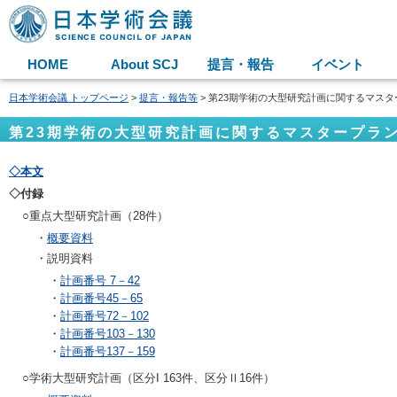
HOME
About SCJ
提言・報告
イベント
日本学術会議 トップページ
>
提言・報告等
> 第23期学術の大型研究計画に関するマスタ
第23期学術の大型研究計画に関するマスタープラン
◇本文
◇付録
○重点大型研究計画（28件）
・
概要資料
・説明資料
・
計画番号 7－42
・
計画番号45－65
・
計画番号72－102
・
計画番号103－130
・
計画番号137－159
○学術大型研究計画（区分I 163件、区分Ⅱ16件）