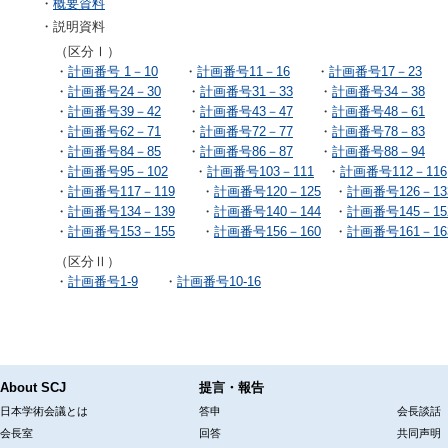
・
概要資料
・説明資料
（区分Ⅰ）
・
計画番号 1－10
・
計画番号11－16
・
計画番号17－23
・
計画番号24－30
・
計画番号31－33
・
計画番号34－38
・
計画番号39－42
・
計画番号43－47
・
計画番号48－61
・
計画番号62－71
・
計画番号72－77
・
計画番号78－83
・
計画番号84－85
・
計画番号86－87
・
計画番号88－94
・
計画番号95－102
・
計画番号103－111
・
計画番号112－116
・
計画番号117－119
・
計画番号120－125
・
計画番号126－13
・
計画番号134－139
・
計画番号140－144
・
計画番号145－15
・
計画番号153－155
・
計画番号156－160
・
計画番号161－16
（区分Ⅱ）
・
計画番号1-9
・
計画番号10-16
About SCJ
提言・報告
日本学術会議とは
答申
会長談話
会長室
回答
共同声明