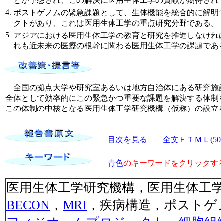
とが予想され、この解決に医用生体工学の貢献が期待され
4.
ポストゲノムの緊急課題として、生体機能を統合的に解明
クトがあり、これは医用生体工学の重点研究分野である。
5.
アジアにおける医用生体工学の教育と研究を推進しなけれ
れも近未来の医療の根幹に関わる医用生体工学の課題であ
全国の拠点大学や研究室あるいは地方自治体にある研究施
全体として効率的にこの緊急かつ重要な課題を解決する体制
この体制の中核となる医用生体工学研究機構（仮称）の設
目次を見る
全文ＨＴＭＬ(50
青色
のキーワードをクリックす
医用生体工学研究機構，医用生体工
BECON
，
MRI
，疾病構造，ポストゲ