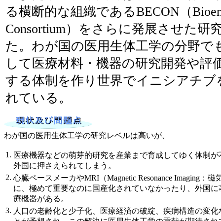
る横断的な組織であるBECON（Bioengin
Consortium）をさらに発展させた
た。わが国の医用生体工学の分野で
して医療材料・機器の研究開発や評
する体制を作り世界でイニシアチブ
れている。
わが国の医用生体工学の研究レベルは高いが、
1.
医療機器などの萌芽的研究を産業まで育成してゆく体制が
外国に押さえられてしまう。
2.
心臓ペースメーカやMRI（Magnetic Resonance Imagi
に、極めて重要なのに国産化されていなかったり、外国に
療機器がある。
3.
人口の老齢化と少子化、医療経済の破綻、疾病構造の変化