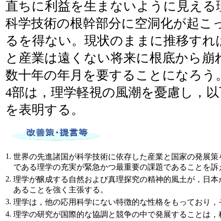
直ちに利益を生まないように見える
科学技術の根幹部分に空洞化が起こ
るを得ない。現状のままに推移すれ
と産業は遠くない将来に根底から崩
数十年の年月を要することになろう
4部は，理学軽視の風潮を憂慮し，
を表明する。
1.
世界の先進諸国が科学技術に依存した産業と国家の発展策
である理学の充実が緊急かつ最重要の課題であることを訴
2.
理学が醸成する自然および真理探究の精神的風土が，日本
あることを強く主張する。
3.
理学は，他の応用科学にない特徴的な性格をもっており，
4.
理学の研究が国際的な協調と競争の中で発展することは，