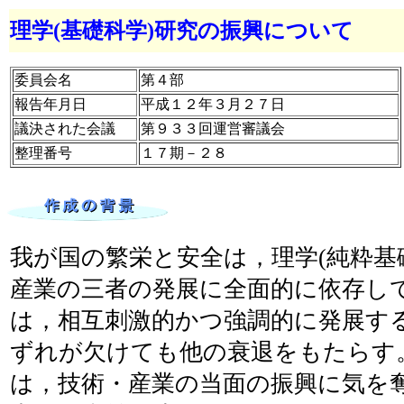
理学(基礎科学)研究の振興について
委員会名
第４部
報告年月日
平成１２年３月２７日
議決された会議
第９３３回運営審議会
整理番号
１７期－２８
我が国の繁栄と安全は，理学(純粋基
産業の三者の発展に全面的に依存し
は，相互刺激的かつ強調的に発展す
ずれが欠けても他の衰退をもたらす
は，技術・産業の当面の振興に気を