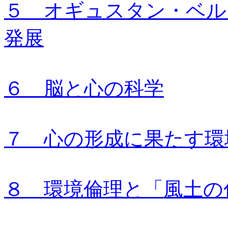
５ オギュスタン・ベル
発展
６ 脳と心の科学
７ 心の形成に果たす環
８ 環境倫理と「風土の