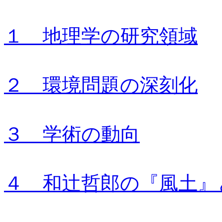
１ 地理学の研究領域
２ 環境問題の深刻化
３ 学術の動向
４ 和辻哲郎の『風土』