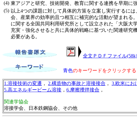
(4)
東アジアと研究、技術開発、教育に関する連携を早期に
(5)
以上4つの課題に対して具体的方策を立案し実行するには、
会、産業界の効率的且つ相互に補完的な活動が望まれる
に関する全国共同利用研究所として設立された「大阪大
充実・強化させると共に具体的戦略に基づいた関連研究
必要がある。
全文ＰＤＦファイル(58k
青色
のキーワードをクリックする
1.溶接技術の変遷
，
2.構造物の事故と溶接接合
，
3.欧米に
5.高エネルギービーム溶接
，
6.摩擦攪拌接合
，
関連学協会
溶接学会、日本鉄鋼協会、その他