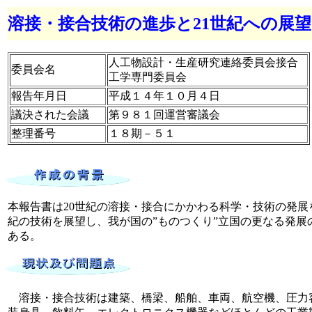
溶接・接合技術の進歩と21世紀への展望
人工物設計・生産研究連絡委員会接合
委員会名
工学専門委員会
報告年月日
平成１４年１０月４日
議決された会議
第９８１回運営審議会
整理番号
１８期－５１
本報告書は20世紀の溶接・接合にかかわる科学・技術の発展
紀の技術を展望し、我が国の”ものつくり”立国の更なる発展
ある。
溶接・接合技術は建築、橋梁、船舶、車両、航空機、圧力