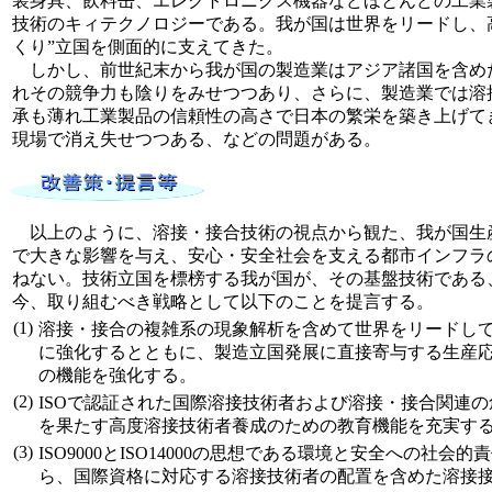
装身具、飲料缶、エレクトロニクス機器などほとんどの工業
技術のキィテクノロジーである。我が国は世界をリードし、
くり”立国を側面的に支えてきた。
しかし、前世紀末から我が国の製造業はアジア諸国を含め
れその競争力も陰りをみせつつあり、さらに、製造業では溶
承も薄れ工業製品の信頼性の高さで日本の繁栄を築き上げて
現場で消え失せつつある、などの問題がある。
以上のように、溶接・接合技術の視点から観た、我が国生
で大きな影響を与え、安心・安全社会を支える都市インフラ
ねない。技術立国を標榜する我が国が、その基盤技術である
今、取り組むべき戦略として以下のことを提言する。
(1)
溶接・接合の複雑系の現象解析を含めて世界をリードし
に強化するとともに、製造立国発展に直接寄与する生産
の機能を強化する。
(2)
ISOで認証された国際溶接技術者および溶接・接合関連
を果たす高度溶接技術者養成のための教育機能を充実す
(3)
ISO9000とISO14000の思想である環境と安全への社
ら、国際資格に対応する溶接技術者の配置を含めた溶接