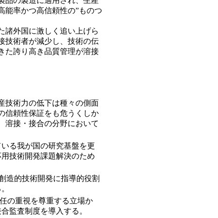
製品の製造に適用され、生産
高能率かつ高信頼性の”ものつ
た諸外国に激しく追い上げら
接技術者が減少し、技術の伝
きた誇り高き品質管理が溶接
産技術力の低下は種々の側面
の信頼性保証をも危うくしか
、溶接・接合の分野において
ている我が国の研究基盤を更
応用技術開発課題解決のため
の創造的技術開発に指導的役割
る。
会的責任の重視を尊重する立場か
接合監査制度を導入する。