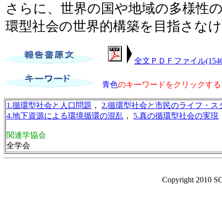
さらに、世界の国や地域の多様性
環型社会の世界的構築を目指さな
全文ＰＤＦファイル(1546
青色
のキーワードをクリックする
1.循環型社会と人口問題
，
2.循環型社会と市民のライフ・ス
4.地下資源による環境循環の混乱
，
5.真の循環型社会の実現
関連学協会
全学会
Copyright 2010