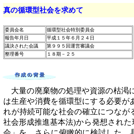
真の循環型社会を求めて
委員会名
循環型社会特別委員会
報告年月日
平成１５年６月２４日
議決された会議
第９９５回運営審議会
整理番号
１８期－２５
大量の廃棄物の処理や資源の枯渇
は生産や消費を循環型にする必要が
れが持続可能な社会の確立につなが
社会形成推進基本法)から発想された
会」を、さらに俯瞰的に検討した。