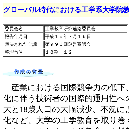
グローバル時代における工学系大学院
委員会名
工学教育研究連絡委員会
報告年月日
平成１５年７月１５日
議決された会議
第９９６回運営審議会
整理番号
１８期－１２
産業における国際競争力の低下
化に伴う技術者の国際的通用性へ
大と18歳人口の大幅減少、不況に
化など、大学の工学教育を取り巻