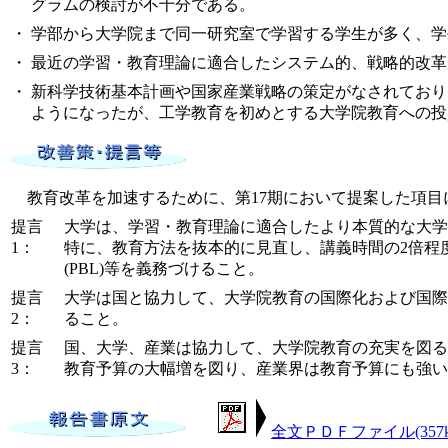
グラムの検討が不十分である。
・
学部から大学院まで同一研究室で学習する学生が多く、学
・
最近の学習・教育理論に適合したシステム的、戦略的改革
・
新科学技術基本計画や国家産業戦略の策定がなされており
ようになったが、工学教育を初めとする大学院教育への投
教育改革を加速するために、第17期において提案した項目
提言
大学は、学習・教育理論に適合したより本質的な大学
1：
特に、教育方法を抜本的に見直し、講義時間の2倍程
(PBL)等を義務づけること。
提言
大学は国と協力して、大学院教育の国際化および国際
2：
ること。
提言
国、大学、産業は協力して、大学院教育の充実を図る
3：
教育予算の大幅増を図り、産業界は教育予算にも強い
全文ＰＤＦファイル(357k