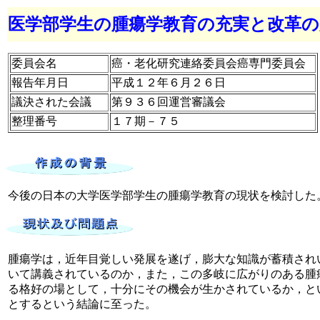
医学部学生の腫瘍学教育の充実と改革の
委員会名
癌・老化研究連絡委員会癌専門委員会
報告年月日
平成１２年６月２６日
議決された会議
第９３６回運営審議会
整理番号
１７期－７５
今後の日本の大学医学部学生の腫瘍学教育の現状を検討した
腫瘍学は，近年目覚しい発展を遂げ，膨大な知識が蓄積され
いて講義されているのか，また，この多岐に広がりのある腫
る格好の場として，十分にその機会が生かされているか，と
とするという結論に至った。