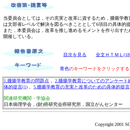
当委員会としては，その充実と改革に資するため，腫瘍学教
は文部省レベルで解決を図るべきこととして6項目の具体的
また，本委員会は，改革を推し進めるモメントを作り出すた
開催している。
目次を見る
全文ＨＴＭＬ(18
青色
のキーワードをクリックする
1.腫瘍学教育の問題点
，
2.腫瘍学教育についてのアンケート
体的提言(1)
，
5.腫瘍学教育の充実と改革のための具体的提言(
関連研究機関・学協会
日本病理学会，(財)癌研究会癌研究所，国立がんセンター
Copyright 2001